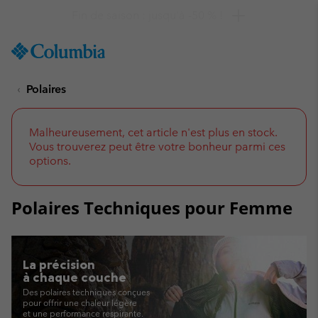
Remise de 10 % à saisir
SKIP
Columbia
TO
Sportswear
CONTENT
Polaires
SKIP
TO
MAIN
NAV
Malheureusement, cet article n'est plus en stock.
Vous trouverez peut être votre bonheur parmi ces
SKIP
options.
TO
SEARCH
Polaires Techniques pour Femme
La précision
à chaque couche
Des polaires techniques conçues
pour offrir
une chaleur légère
et une performance respirante.