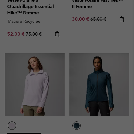
Veste Polaire à
Veste Polaire Fast Trek™
Quadrillage Essential
II Femme
Hike™ Femme
Sale price:
Regular price:
30,00 €
65,00 €
Matière Recyclée
Sale price:
Regular price:
52,00 €
75,00 €