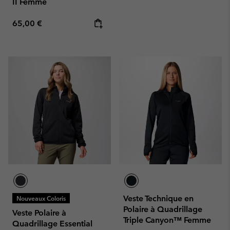
II Femme
Regular price:
65,00 €
Veste Technique en
Nouveaux Coloris
Polaire à Quadrillage
Veste Polaire à
Triple Canyon™ Femme
Quadrillage Essential