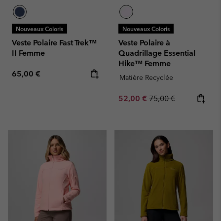
Nouveaux Coloris
Nouveaux Coloris
Veste Polaire Fast Trek™
Veste Polaire à
II Femme
Quadrillage Essential
Hike™ Femme
Regular price:
65,00 €
Matière Recyclée
Sale price:
Regular price:
52,00 €
75,00 €