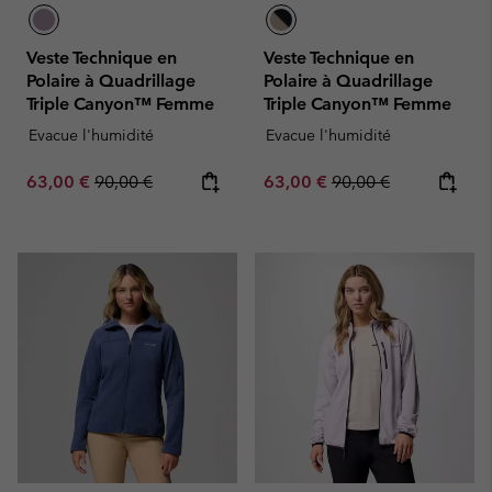
Veste Technique en
Veste Technique en
Polaire à Quadrillage
Polaire à Quadrillage
Triple Canyon™ Femme
Triple Canyon™ Femme
Evacue l'humidité
Evacue l'humidité
Sale price:
Regular price:
Sale price:
Regular price:
63,00 €
90,00 €
63,00 €
90,00 €