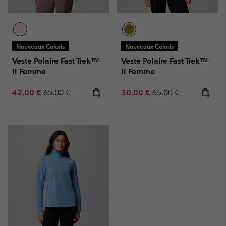
Nouveaux Coloris
Nouveaux Coloris
Veste Polaire Fast Trek™
Veste Polaire Fast Trek™
II Femme
II Femme
Sale price:
Regular price:
Sale price:
Regular price:
42,00 €
65,00 €
30,00 €
65,00 €