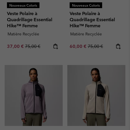
Nouveaux Coloris
Nouveaux Coloris
Veste Polaire à
Veste Polaire à
Quadrillage Essential
Quadrillage Essential
Hike™ Femme
Hike™ Femme
Matière Recyclée
Matière Recyclée
Sale price:
Regular price:
Sale price:
Regular price:
37,00 €
75,00 €
60,00 €
75,00 €