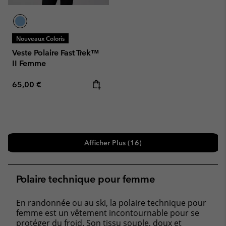
Nouveaux Coloris
Veste Polaire Fast Trek™
II Femme
Regular price:
65,00 €
Afficher Plus (16)
Polaire technique pour femme
En randonnée ou au ski, la polaire technique pour
femme est un vêtement incontournable pour se
protéger du froid. Son tissu souple, doux et