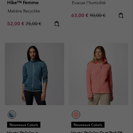
Hike™ Femme
Evacue l'humidité
Matière Recyclée
Sale price:
Regular price:
63,00 €
90,00 €
Sale price:
Regular price:
52,00 €
75,00 €
Nouveaux Coloris
Nouveaux Coloris