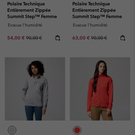
Polaire Technique
Polaire Technique
Entièrement Zippée
Entièrement Zippée
Summit Step™ Femme
Summit Step™ Femme
Evacue l'humidité
Evacue l'humidité
Sale price:
Regular price:
Sale price:
Regular price:
54,00 €
90,00 €
63,00 €
90,00 €