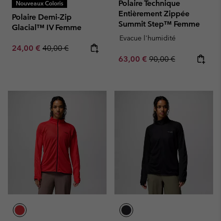
Polaire Technique
Nouveaux Coloris
Entièrement Zippée
Polaire Demi-Zip
Summit Step™ Femme
Glacial™ IV Femme
Evacue l'humidité
Sale price:
Regular price:
24,00 €
40,00 €
Sale price:
Regular price:
63,00 €
90,00 €