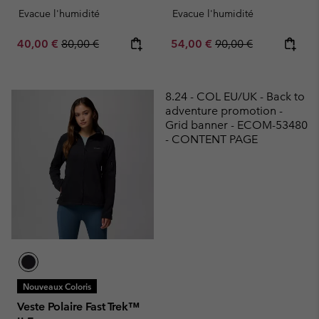
Evacue l'humidité
Evacue l'humidité
Sale price:
Regular price:
Sale price:
Regular price:
40,00 €
80,00 €
54,00 €
90,00 €
8.24 - COL EU/UK - Back to
adventure promotion -
Grid banner - ECOM-53480
- CONTENT PAGE
Nouveaux Coloris
Veste Polaire Fast Trek™