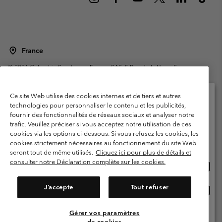
France
©
2026
Columbia Sportswear Europe SAS. 5 Rue de la Haye, Espace
Européen de l'entreprise 67300 Schiltigheim, France. Tous droits réservés.
Conditions d'utilisation
Conditions Générales de Vente
Ce site Web utilise des cookies internes et de tiers et autres
Garanties Légales
Politique de confidentialité
technologies pour personnaliser le contenu et les publicités,
fournir des fonctionnalités de réseaux sociaux et analyser notre
Veuillez sélectionner votre pays d’expédition et
Conditions d'utilisation - Membres
trafic. Veuillez préciser si vous acceptez notre utilisation de ces
votre langue
cookies via les options ci-dessous. Si vous refusez les cookies, les
Conditions D'utilisation - Contenu généré par l'utilisateur
Impressum
Achats en ligne disponibles
cookies strictement nécessaires au fonctionnement du site Web
Cookies
Public CBCR
seront tout de même utilisés.
Cliquez ici pour plus de détails et
consulter notre Déclaration complète sur les cookies.
Achat
United States
en
Service client: Lun - Sam de 9h à 13h et de 14h à 18h
(+)33159500000
ligne
J’accepte
Tout refuser
Achat
France
dispon
en
ligne
Gérer vos paramètres
Voir Tous Les Pays
dispon
de cookies