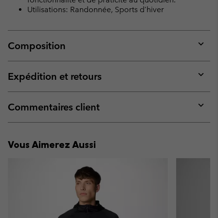
Utilisations: Randonnée, Sports d’hiver
Composition
Expan
or
collap
Expédition et retours
sectio
Expan
or
collap
Commentaires client
sectio
Expan
or
collap
Vous Aimerez Aussi
sectio