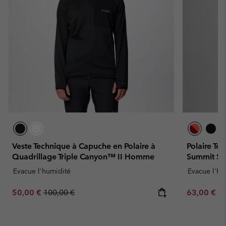
Veste Technique à Capuche en Polaire à
Polaire Te
Quadrillage Triple Canyon™ II Homme
Summit S
Evacue l'humidité
Evacue l'hu
Sale price:
Regular price:
Minimum sa
50,00 €
100,00 €
63,00 €
-