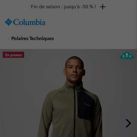
Fin de saison : jusqu'à -50 % !
SKIP
Columbia
TO
Sportswear
CONTENT
Polaires Techniques
SKIP
TO
MAIN
En promo
NAV
SKIP
TO
SEARCH