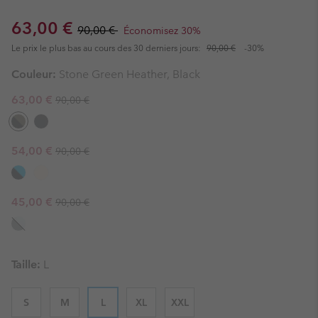
Sale price:
Regular price:
63,00 €
90,00 €
Économisez 30%
Le prix le plus bas au cours des 30 derniers jours:
90,00 €
-30%
Couleur:
Stone Green Heather, Black
Regular price:
Sale price:
63,00 €
90,00 €
Regular price:
Sale price:
54,00 €
90,00 €
Regular price:
Sale price:
45,00 €
90,00 €
Taille:
L
S
M
L
XL
XXL