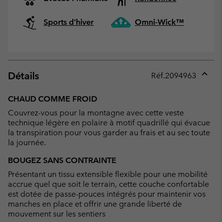
Sports d’hiver
Omni-Wick™
Détails
Réf.
2094963
Expan
or
CHAUD COMME FROID
collap
Couvrez-vous pour la montagne avec cette veste
sectio
technique légère en polaire à motif quadrillé qui évacue
la transpiration pour vous garder au frais et au sec toute
la journée.
BOUGEZ SANS CONTRAINTE
Présentant un tissu extensible flexible pour une mobilité
accrue quel que soit le terrain, cette couche confortable
est dotée de passe-pouces intégrés pour maintenir vos
manches en place et offrir une grande liberté de
mouvement sur les sentiers