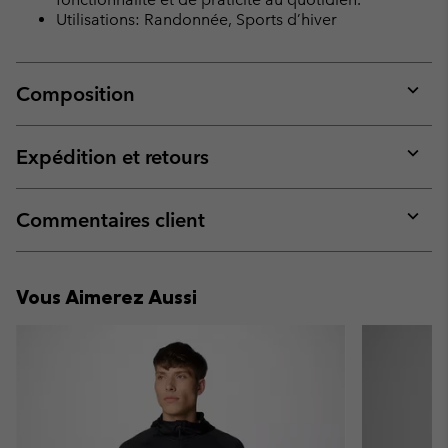
Utilisations: Randonnée, Sports d’hiver
Composition
Expan
or
collap
Expédition et retours
sectio
Expan
or
collap
Commentaires client
sectio
Expan
or
collap
Vous Aimerez Aussi
sectio