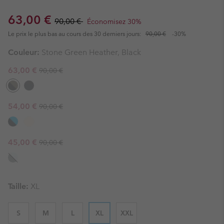
Sale price:
Regular price:
63,00 €
90,00 €
Économisez 30%
Le prix le plus bas au cours des 30 derniers jours:
90,00 €
-30%
Couleur:
Stone Green Heather, Black
Regular price:
Sale price:
63,00 €
90,00 €
Regular price:
Sale price:
54,00 €
90,00 €
Regular price:
Sale price:
45,00 €
90,00 €
Taille:
XL
S
M
L
XL
XXL