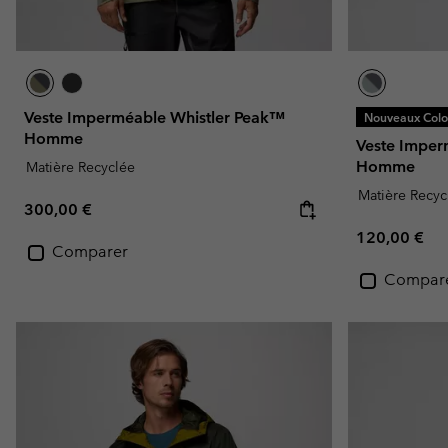
Veste Imperméable Whistler Peak™
Nouveaux Color
Homme
Veste Imper
Homme
Matière Recyclée
Matière Recyc
Regular price:
300,00 €
Regular pric
120,00 €
Comparer
Compar