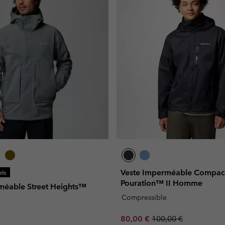
Veste Imperméable Compac
is
Pouration™ II Homme
méable Street Heights™
Compressible
Sale price:
Regular price:
80,00 €
100,00 €