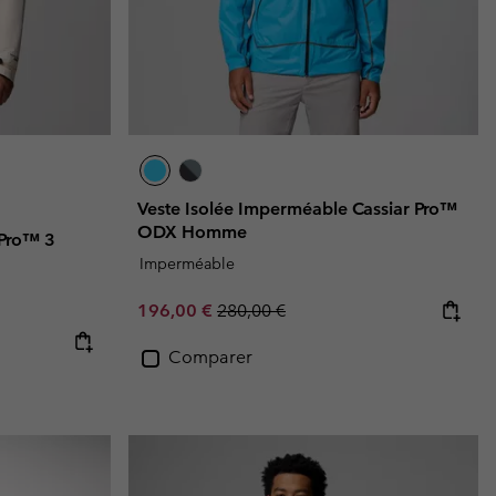
Veste Isolée Imperméable Cassiar Pro™
ODX Homme
 Pro™ 3
Imperméable
Sale price:
Regular price:
196,00 €
280,00 €
Comparer