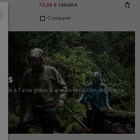
Sale price:
Regular price:
72,00 €
120,00 €
Comparer
sus
de à l'aise grâce à une construction respirante