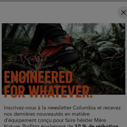
e price:
aximum price:
20,00 €
Comparer
er
 pluie ne prendra pas le des
 repousse la pluie à son contact. Omni‑Tech™ vous gar
et imperméable.
Soyez prêt(e) quoi qu'il arrive.
Inscrivez-vous à la newsletter Columbia et recevez
En Savoir Plus
nos dernières nouveautés en matière
d’équipement conçu pour faire hésiter Mère
Nature. Profitez également de
10 % de réduction