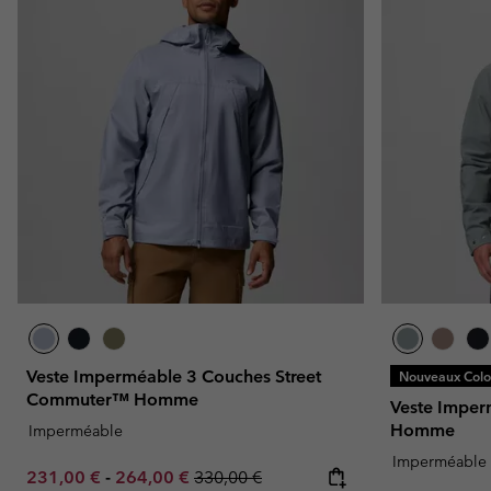
Veste Imperméable 3 Couches Street
Nouveaux Color
Commuter™ Homme
Veste Imper
Homme
Imperméable
Imperméable
Minimum sale price:
Maximum sale price:
Regular price:
231,00 €
-
264,00 €
330,00 €