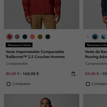
Nouveaux Coloris
Nouveaux Color
Veste Imperméable Compactable
Veste de R
Trailborne™ 2,5 Couches Homme
Pouring Adv
Compressible
Compressible
Minimum sale price:
Maximum price:
Minimum sal
Ma
80,00 €
-
160,00 €
50,00 €
-
10
Comparer
Compar