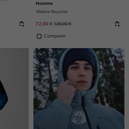
Homme
Matière Recyclée
Sale price:
Regular price:
72,00 €
120,00 €
Comparer