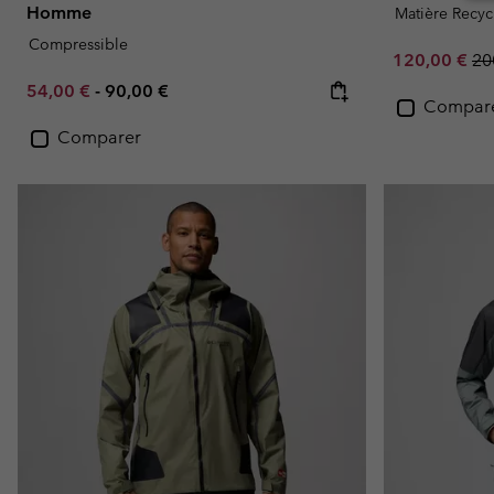
Homme
Matière Recyc
Compressible
Sale price:
Re
120,00 €
20
Minimum sale price:
Maximum price:
54,00 €
-
90,00 €
Compar
Comparer