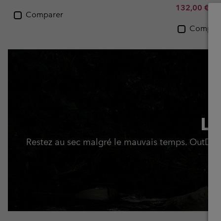
Minimum sal
M
132,00 €
-
2
Comparer
Compar
La
Restez au sec malgré le mauvais temps. OutDry™