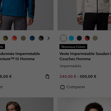
is
Nouveaux Coloris
andonnée Imperméable
Veste Imperméable Saudan
enture™ III Homme
Couches Homme
Imperméable
e price:
ximum price:
Minimum sale price:
Maximum price:
0,00 €
240,00 €
-
300,00 €
er
Comparer