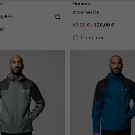
Homme
lée
Imperméable
gular price:
0,00 €
Minimum sale price:
Maximum price:
60,00 €
-
120,00 €
er
Comparer