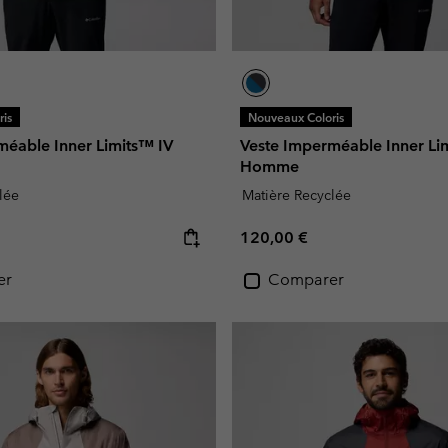
is
Nouveaux Coloris
méable Inner Limits™ IV
Veste Imperméable Inner Li
Homme
lée
Matière Recyclée
e:
Regular price:
120,00 €
er
Comparer