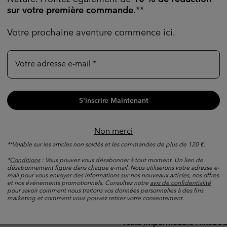
sur votre première commande
.**
Votre prochaine aventure commence ici.
Votre adresse e-mail
S'inscrire Maintenant
Non merci
**Valable sur les articles non soldés et les commandes de plus de 120 €.
*
Conditions
: Vous pouvez vous désabonner à tout moment. Un lien de
désabonnement figure dans chaque e-mail. Nous utiliserons votre adresse e-
mail pour vous envoyer des informations sur nos nouveaux articles, nos offres
et nos événements promotionnels. Consultez notre
avis de confidentialité
pour savoir comment nous traitons vos données personnelles à des fins
marketing et comment vous pouvez retirer votre consentement.
méable Reign No Shine™
Nouveaux Coloris
Veste Imperméable Hikebou