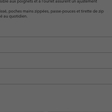
sible aux poignets et à l’ourlet assurent un ajustement
tissé, poches mains zippées, passe-pouces et tirette de zip
té au quotidien.