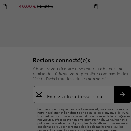
Sale price:
Regular price:
40,00 €
80,00 €
Restons connecté(e)s
Abonnez-vous à notre newsletter et obtenez une
remise de 10 % sur votre première commande dès
120 € d’achats sur les articles non soldés.
Inscription
par
e-
S’a
mail
En nous communiquant votre adresse e-mail, vous vous inscrivez à
notre newsletter et bénéficiez d’une remise de bienvenue de 10 %.
Nous utiliserons votre adresse e-mail pour vous tenir informé(e) des
nouveautés, offres et événements promotionnels. Consultez notre
politique de confidentialité
pour plus de détails sur notre traitement
des données vous concernant à des fins de marketing et sur les
moyens dont vous disposez pour retirer votre consentement.