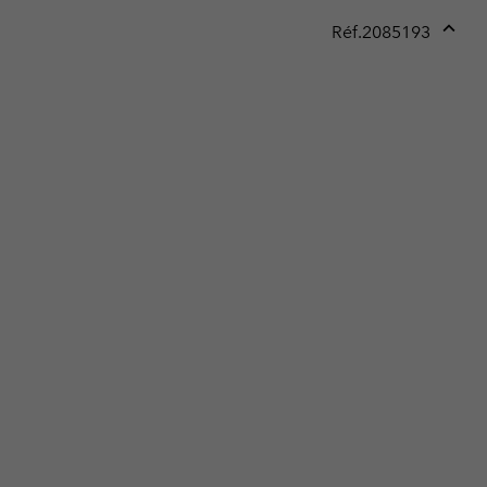
Réf.
2085193
Expan
or
collap
sectio