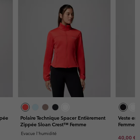
ppée
Polaire Technique Spacer Entièrement
Veste en 
Zippée Sloan Crest™ Femme
Femme
Evacue l'humidité
Sale price
R
40,00 €
8