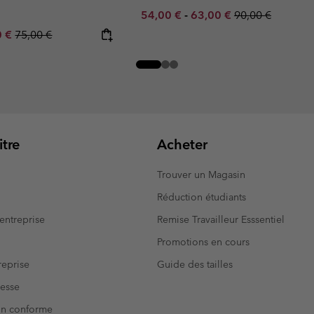
Minimum sale price:
Maximum sale price:
Regular price:
54,00 €
-
63,00 €
90,00 €
rice:
um sale price:
Regular price:
0 €
75,00 €
tre
Acheter
Trouver un Magasin
Réduction étudiants
entreprise
Remise Travailleur Esssentiel
Promotions en cours
eprise
Guide des tailles
resse
Non conforme