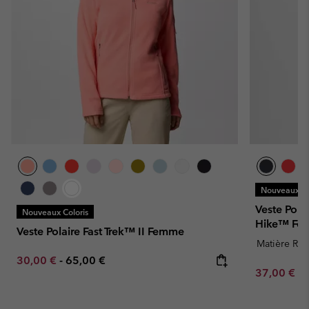
Nouveaux Co
Veste Pola
Nouveaux Coloris
Hike™ Fe
Veste Polaire Fast Trek™ II Femme
Matière Rec
Minimum sale price:
Maximum price:
30,00 €
-
65,00 €
Minimum sa
37,00 €
-