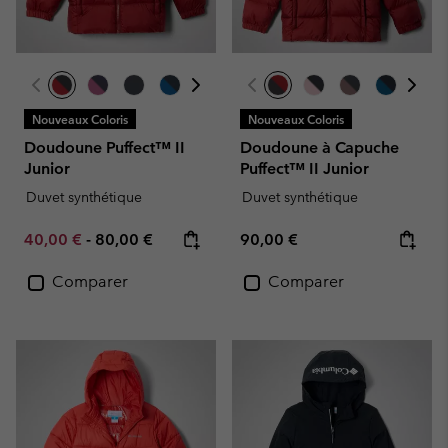
Nouveaux Coloris
Nouveaux Coloris
Doudoune Puffect™ II
Doudoune à Capuche
Junior
Puffect™ II Junior
Duvet synthétique
Duvet synthétique
Minimum sale price:
Maximum price:
Regular price:
40,00 €
-
80,00 €
90,00 €
Comparer
Comparer