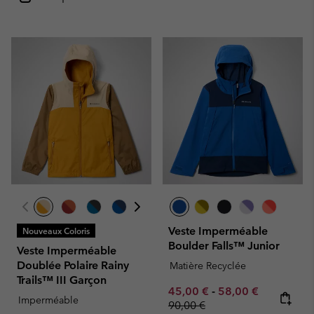
Veste Imperméable
Nouveaux Coloris
Boulder Falls™ Junior
Veste Imperméable
Doublée Polaire Rainy
Matière Recyclée
Trails™ III Garçon
Minimum sale price:
Maximum sale pric
Regular pr
45,00 €
-
58,00 €
Imperméable
90,00 €