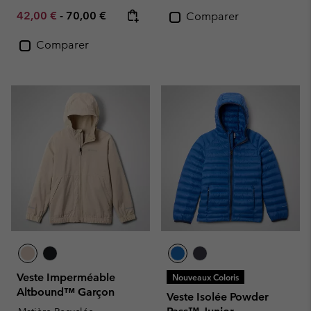
Minimum sale price:
Maximum price:
42,00 €
-
70,00 €
Comparer
Comparer
Veste Imperméable
Nouveaux Coloris
Altbound™ Garçon
Veste Isolée Powder