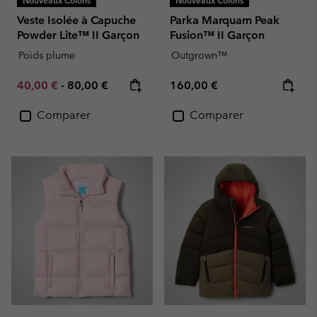
Nouveaux Coloris
Nouveaux Coloris
Veste Isolée à Capuche
Parka Marquam Peak
Powder Lite™ II Garçon
Fusion™ II Garçon
Poids plume
Outgrown™
Minimum sale price:
Maximum price:
Regular price:
40,00 €
-
80,00 €
160,00 €
Comparer
Comparer