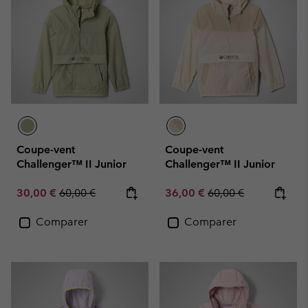
Coupe-vent
Coupe-vent
Challenger™ II Junior
Challenger™ II Junior
Sale price:
Regular price:
Sale price:
Regular price:
30,00 €
60,00 €
36,00 €
60,00 €
Comparer
Comparer