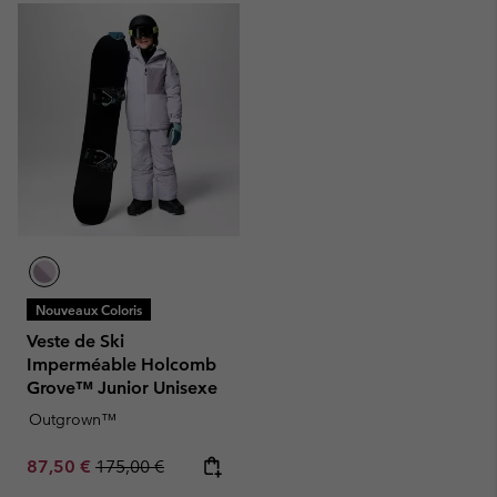
Nouveaux Coloris
Veste de Ski
Imperméable Holcomb
Grove™ Junior Unisexe
Outgrown™
Sale price:
Regular price:
87,50 €
175,00 €