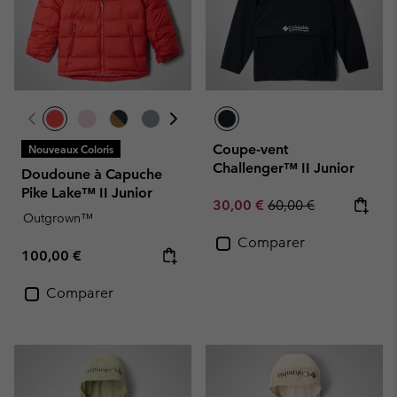
Coupe-vent
Nouveaux Coloris
Challenger™ II Junior
Doudoune à Capuche
Pike Lake™ II Junior
Sale price:
Regular price:
30,00 €
60,00 €
Outgrown™
Comparer
Regular price:
100,00 €
Comparer