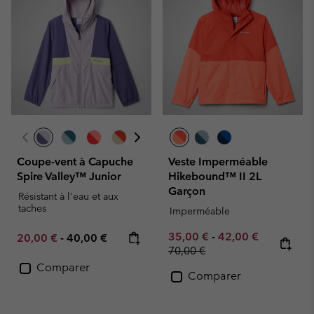
Coupe-vent à Capuche
Veste Imperméable
Spire Valley™ Junior
Hikebound™ II 2L
Garçon
Résistant à l'eau et aux
taches
Imperméable
Minimum sale price:
Maximum sale pric
Regular pr
35,00 €
-
42,00 €
Minimum sale price:
Maximum price:
20,00 €
-
40,00 €
70,00 €
Comparer
Comparer