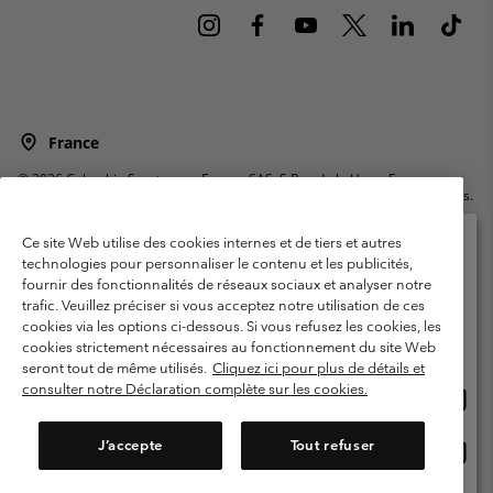
France
©
2026
Columbia Sportswear Europe SAS. 5 Rue de la Haye, Espace
Européen de l'entreprise 67300 Schiltigheim, France. Tous droits réservés.
Conditions d'utilisation
Conditions Générales de Vente
Ce site Web utilise des cookies internes et de tiers et autres
Garanties Légales
Politique de confidentialité
technologies pour personnaliser le contenu et les publicités,
fournir des fonctionnalités de réseaux sociaux et analyser notre
Veuillez sélectionner votre pays d’expédition et
Conditions d'utilisation - Membres
trafic. Veuillez préciser si vous acceptez notre utilisation de ces
votre langue
cookies via les options ci-dessous. Si vous refusez les cookies, les
Conditions D'utilisation - Contenu généré par l'utilisateur
Impressum
Achats en ligne disponibles
cookies strictement nécessaires au fonctionnement du site Web
Cookies
Public CBCR
seront tout de même utilisés.
Cliquez ici pour plus de détails et
consulter notre Déclaration complète sur les cookies.
Achat
United States
en
Service client: Lun - Sam de 9h à 13h et de 14h à 18h
(+)33159500000
ligne
J’accepte
Tout refuser
Achat
France
dispon
en
ligne