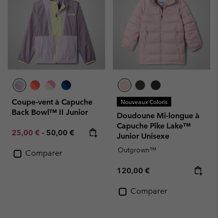
Coupe-vent à Capuche
Nouveaux Coloris
Back Bowl™ II Junior
Doudoune Mi-longue à
Capuche Pike Lake™
Minimum sale price:
Maximum price:
25,00 €
-
50,00 €
Junior Unisexe
Outgrown™
Comparer
Regular price:
120,00 €
Comparer