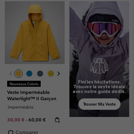
Fini les hésitations.
Nouveaux Coloris
Trouvez la veste idéale
avec notre guide dédié.
Veste Imperméable
Watertight™ II Garçon
Trouver Ma Veste
Imperméable
Minimum sale price:
Maximum price:
30,00 €
-
60,00 €
Comparer