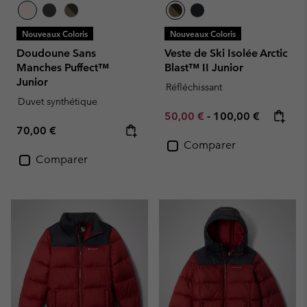
Nouveaux Coloris
Nouveaux Coloris
Doudoune Sans
Veste de Ski Isolée Arctic
Manches Puffect™
Blast™ II Junior
Junior
Réfléchissant
Duvet synthétique
Minimum sale price:
Maximum price:
50,00 €
-
100,00 €
Regular price:
70,00 €
Comparer
Comparer