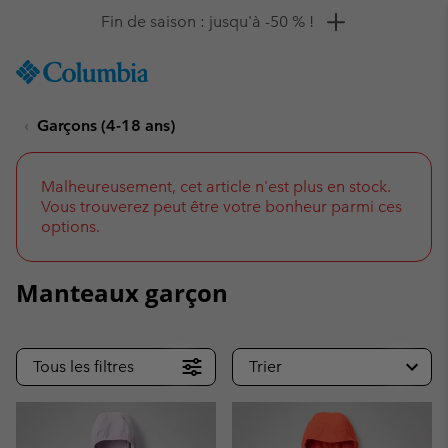
Remise de 10 % à saisir
SKIP
Columbia
TO
Sportswear
CONTENT
Garçons (4-18 ans)
SKIP
TO
MAIN
NAV
Malheureusement, cet article n'est plus en stock.
Vous trouverez peut être votre bonheur parmi ces
SKIP
options.
TO
SEARCH
Manteaux garçon
Tous les filtres
Trier