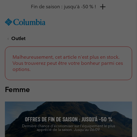
Remise de 10 % à saisir
SKIP
Columbia
TO
Sportswear
CONTENT
Outlet
SKIP
TO
MAIN
NAV
Malheureusement, cet article n'est plus en stock.
Vous trouverez peut être votre bonheur parmi ces
SKIP
options.
TO
SEARCH
Femme
OFFRES DE FIN DE SAISON : JUSQU’À -50 %
Dernière chance d'économiser sur l'équipement le plus
apprécié de la saison.
Jusqu'au 06/09.