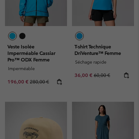
Veste Isolée
T-shirt Technique
Imperméable Cassiar
DriVenture™ Femme
Pro™ ODX Femme
Séchage rapide
Imperméable
Sale price:
Regular price:
36,00 €
60,00 €
Sale price:
Regular price:
196,00 €
280,00 €