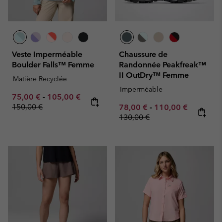
Veste Imperméable
Chaussure de
Boulder Falls™ Femme
Randonnée Peakfreak™
II OutDry™ Femme
Matière Recyclée
Imperméable
Minimum sale price:
Maximum sale price:
Regular price:
75,00 €
-
105,00 €
150,00 €
Minimum sale price:
Maximum sale pric
Regular p
78,00 €
-
110,00 €
130,00 €