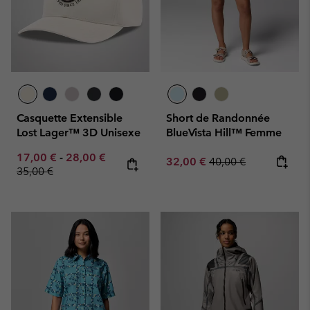
Casquette Extensible
Short de Randonnée
Lost Lager™ 3D Unisexe
BlueVista Hill™ Femme
Minimum sale price:
Maximum sale price:
Regular price:
17,00 €
-
28,00 €
Sale price:
Regular price:
32,00 €
40,00 €
35,00 €