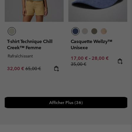
T-shirt Technique Chill
Casquette Wellzy™
Creek™ Femme
Unisexe
Rafraîchissant
Minimum sale price:
Maximum sale pric
Regular pr
17,00 €
-
28,00 €
35,00 €
Sale price:
Regular price:
32,00 €
65,00 €
Afficher Plus (36)