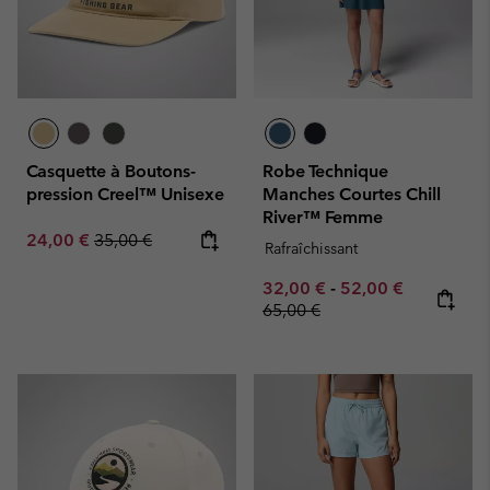
Casquette à Boutons-
Robe Technique
pression Creel™ Unisexe
Manches Courtes Chill
River™ Femme
Sale price:
Regular price:
24,00 €
35,00 €
Rafraîchissant
Minimum sale price:
Maximum sale pric
Regular pr
32,00 €
-
52,00 €
65,00 €