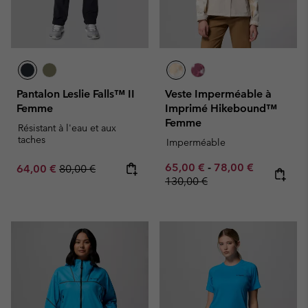
Pantalon Leslie Falls™ II
Veste Imperméable à
Femme
Imprimé Hikebound™
Femme
Résistant à l'eau et aux
taches
Imperméable
Minimum sale price:
Maximum sale pric
Regular pr
65,00 €
-
78,00 €
Sale price:
Regular price:
64,00 €
80,00 €
130,00 €