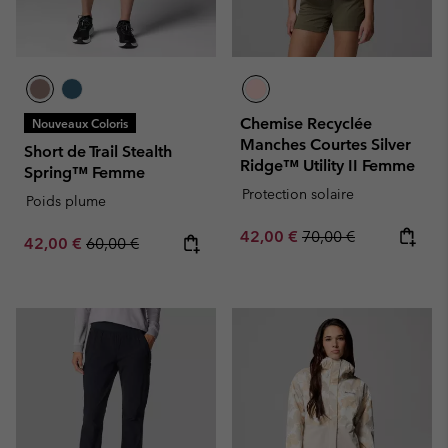
Chemise Recyclée
Nouveaux Coloris
Manches Courtes Silver
Short de Trail Stealth
Ridge™ Utility II Femme
Spring™ Femme
Protection solaire
Poids plume
Sale price:
Regular price:
42,00 €
70,00 €
Sale price:
Regular price:
42,00 €
60,00 €