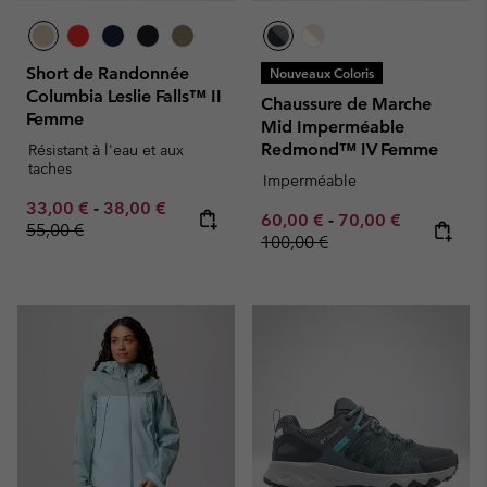
Short de Randonnée
Nouveaux Coloris
Columbia Leslie Falls™ II
Chaussure de Marche
Femme
Mid Imperméable
Redmond™ IV Femme
Résistant à l'eau et aux
taches
Imperméable
Minimum sale price:
Maximum sale price:
Regular price:
33,00 €
-
38,00 €
Minimum sale price:
Maximum sale pric
Regular pr
60,00 €
-
70,00 €
55,00 €
100,00 €