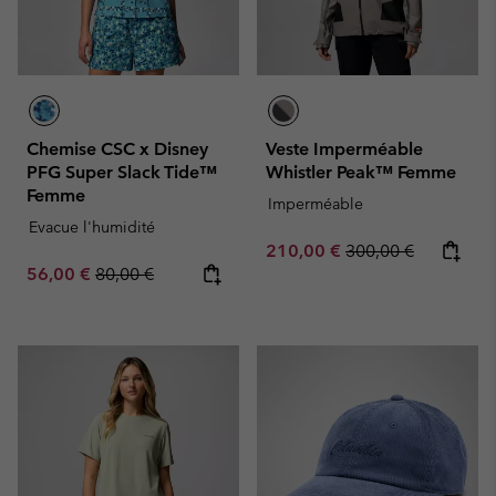
Chemise CSC x Disney
Veste Imperméable
PFG Super Slack Tide™
Whistler Peak™ Femme
Femme
Imperméable
Evacue l'humidité
Sale price:
Regular price:
210,00 €
300,00 €
Sale price:
Regular price:
56,00 €
80,00 €