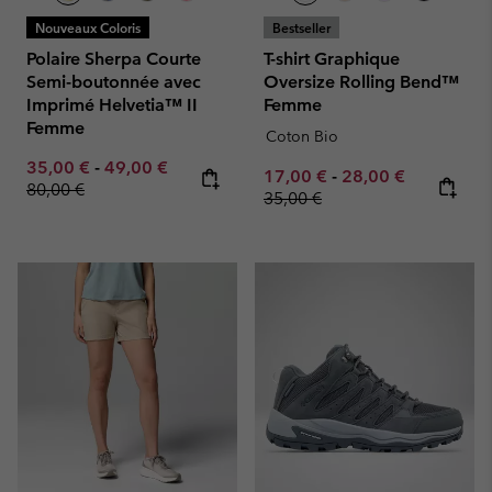
Nouveaux Coloris
Bestseller
Polaire Sherpa Courte
T-shirt Graphique
Semi-boutonnée avec
Oversize Rolling Bend™
Imprimé Helvetia™ II
Femme
Femme
Coton Bio
Minimum sale price:
Maximum sale price:
Regular price:
35,00 €
-
49,00 €
Minimum sale price:
Maximum sale pric
Regular pr
17,00 €
-
28,00 €
80,00 €
35,00 €