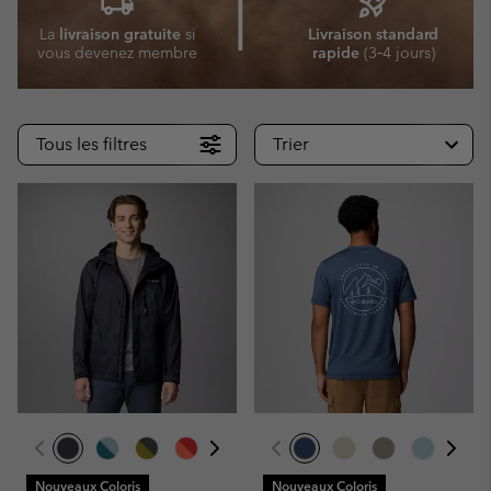
local_shipping
rocket_launch
⎜
La
livraison gratuite
si
Livraison standard
vous devenez membre
rapide
(3‑4 jours)
Tous les filtres
Trier
Nouveaux Coloris
Nouveaux Coloris