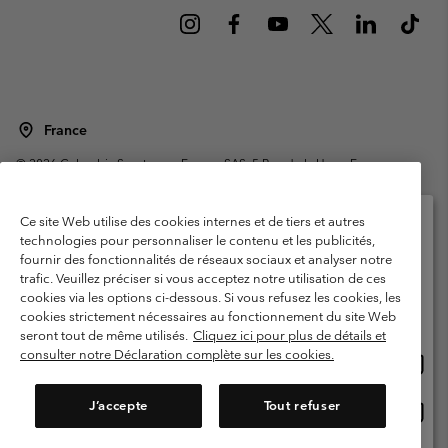
France
©
2026
Columbia Sportswear Europe SAS. 5 Rue de la Haye, Espace
Européen de l'entreprise 67300 Schiltigheim, France. Tous droits réservés.
Conditions d'utilisation
Conditions Générales de Vente
Ce site Web utilise des cookies internes et de tiers et autres
Garanties Légales
Politique de confidentialité
technologies pour personnaliser le contenu et les publicités,
fournir des fonctionnalités de réseaux sociaux et analyser notre
Veuillez sélectionner votre pays d’expédition et
Conditions d'utilisation - Membres
trafic. Veuillez préciser si vous acceptez notre utilisation de ces
votre langue
cookies via les options ci-dessous. Si vous refusez les cookies, les
Conditions D'utilisation - Contenu généré par l'utilisateur
Impressum
Achats en ligne disponibles
cookies strictement nécessaires au fonctionnement du site Web
Cookies
Public CBCR
seront tout de même utilisés.
Cliquez ici pour plus de détails et
consulter notre Déclaration complète sur les cookies.
Achat
United States
en
Service client: Lun - Sam de 9h à 13h et de 14h à 18h
(+)33159500000
ligne
J’accepte
Tout refuser
Achat
France
dispon
en