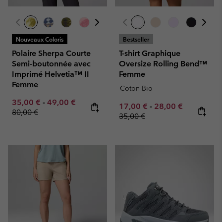
Nouveaux Coloris
Bestseller
Polaire Sherpa Courte
T-shirt Graphique
Semi-boutonnée avec
Oversize Rolling Bend™
Imprimé Helvetia™ II
Femme
Femme
Coton Bio
Minimum sale price:
Maximum sale price:
Regular price:
35,00 €
-
49,00 €
Minimum sale price:
Maximum sale pric
Regular pr
17,00 €
-
28,00 €
80,00 €
35,00 €