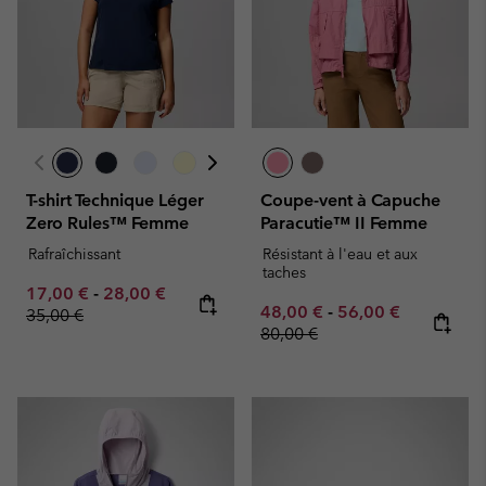
T-shirt Technique Léger
Coupe-vent à Capuche
Zero Rules™ Femme
Paracutie™ II Femme
Rafraîchissant
Résistant à l'eau et aux
taches
Minimum sale price:
Maximum sale price:
Regular price:
17,00 €
-
28,00 €
Minimum sale price:
Maximum sale pric
Regular pr
48,00 €
-
56,00 €
35,00 €
80,00 €