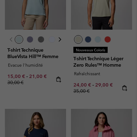
T-shirt Technique
Nouveaux Coloris
BlueVista Hill™ Femme
T-shirt Technique Léger
Zero Rules™ Homme
Evacue l'humidité
Rafraîchissant
Minimum sale price:
Maximum sale price:
Regular price:
15,00 €
-
21,00 €
30,00 €
Minimum sale price:
Maximum sale pric
Regular pr
24,00 €
-
29,00 €
35,00 €