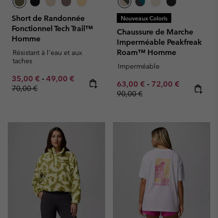
Short de Randonnée
Nouveaux Coloris
Fonctionnel Tech Trail™
Chaussure de Marche
Homme
Imperméable Peakfreak
Roam™ Homme
Résistant à l'eau et aux
taches
Imperméable
Minimum sale price:
Maximum sale price:
Regular price:
35,00 €
-
49,00 €
Minimum sale price:
Maximum sale pric
Regular pr
63,00 €
-
72,00 €
70,00 €
90,00 €