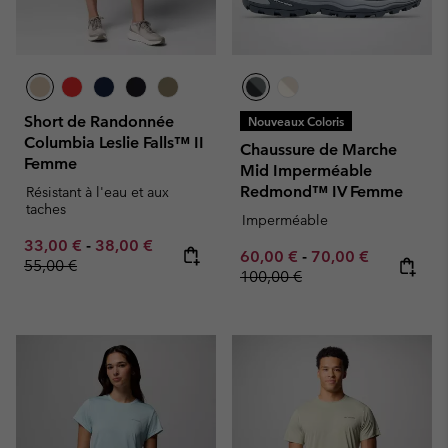
Short de Randonnée
Nouveaux Coloris
Columbia Leslie Falls™ II
Chaussure de Marche
Femme
Mid Imperméable
Redmond™ IV Femme
Résistant à l'eau et aux
taches
Imperméable
Minimum sale price:
Maximum sale price:
Regular price:
33,00 €
-
38,00 €
Minimum sale price:
Maximum sale pric
Regular pr
60,00 €
-
70,00 €
55,00 €
100,00 €