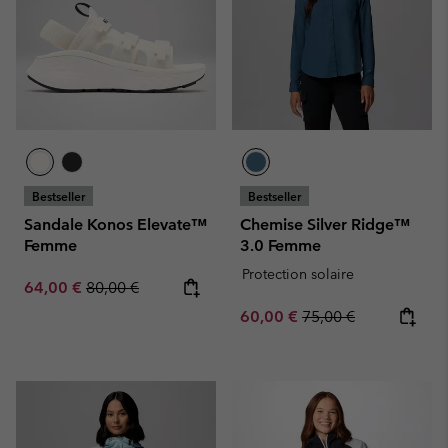
Bestseller
Bestseller
Sandale Konos Elevate™
Chemise Silver Ridge™
Femme
3.0 Femme
Protection solaire
Sale price:
Regular price:
64,00 €
80,00 €
Sale price:
Regular price:
60,00 €
75,00 €