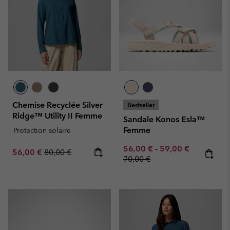
Chemise Recyclée Silver
Bestseller
Ridge™ Utility II Femme
Sandale Konos Esla™
Femme
Protection solaire
Minimum sale price:
Maximum sale pric
Regular pr
56,00 €
-
59,00 €
Sale price:
Regular price:
56,00 €
80,00 €
70,00 €