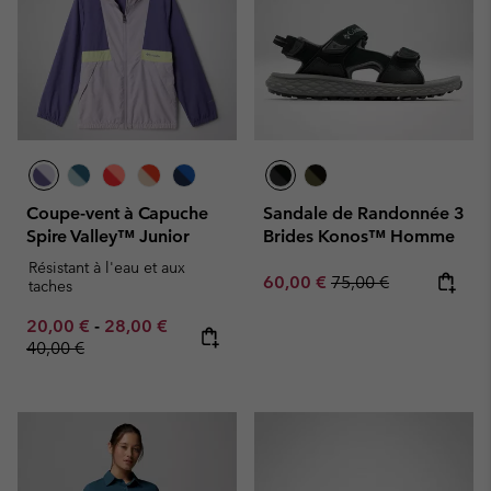
Coupe-vent à Capuche
Sandale de Randonnée 3
Spire Valley™ Junior
Brides Konos™ Homme
Résistant à l'eau et aux
Sale price:
Regular price:
60,00 €
75,00 €
taches
Minimum sale price:
Maximum sale price:
Regular price:
20,00 €
-
28,00 €
40,00 €