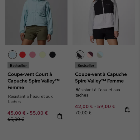
Bestseller
Bestseller
Coupe-vent Court à
Coupe-vent à Capuche
Capuche Spire Valley™
Spire Valley™ Femme
Femme
Résistant à l'eau et aux
taches
Résistant à l'eau et aux
taches
Minimum sale price:
Maximum sale pric
Regular pr
42,00 €
-
59,00 €
Minimum sale price:
Maximum sale price:
Regular price:
70,00 €
45,00 €
-
55,00 €
65,00 €