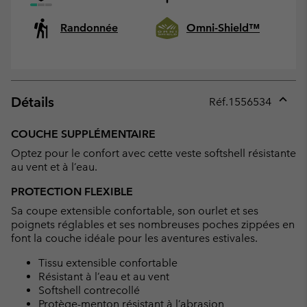
Randonnée
Omni-Shield™
Détails
Réf.
1556534
Expan
or
COUCHE SUPPLÉMENTAIRE
collap
Optez pour le confort avec cette veste softshell résistante
sectio
au vent et à l’eau.
PROTECTION FLEXIBLE
Sa coupe extensible confortable, son ourlet et ses
poignets réglables et ses nombreuses poches zippées en
font la couche idéale pour les aventures estivales.
Tissu extensible confortable
Résistant à l’eau et au vent
Softshell contrecollé
Protège-menton résistant à l’abrasion