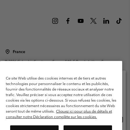
France
©
2026
Columbia Sportswear Europe SAS. 5 Rue de la Haye, Espace
Européen de l'entreprise 67300 Schiltigheim, France. Tous droits réservés.
Conditions d'utilisation
Conditions Générales de Vente
Ce site Web utilise des cookies internes et de tiers et autres
Garanties Légales
Politique de confidentialité
technologies pour personnaliser le contenu et les publicités,
fournir des fonctionnalités de réseaux sociaux et analyser notre
Veuillez sélectionner votre pays d’expédition et
Conditions d'utilisation - Membres
trafic. Veuillez préciser si vous acceptez notre utilisation de ces
votre langue
cookies via les options ci-dessous. Si vous refusez les cookies, les
Conditions D'utilisation - Contenu généré par l'utilisateur
Impressum
Achats en ligne disponibles
cookies strictement nécessaires au fonctionnement du site Web
Cookies
Public CBCR
seront tout de même utilisés.
Cliquez ici pour plus de détails et
consulter notre Déclaration complète sur les cookies.
Achat
United States
en
Service client: Lun - Sam de 9h à 13h et de 14h à 18h
(+)33159500000