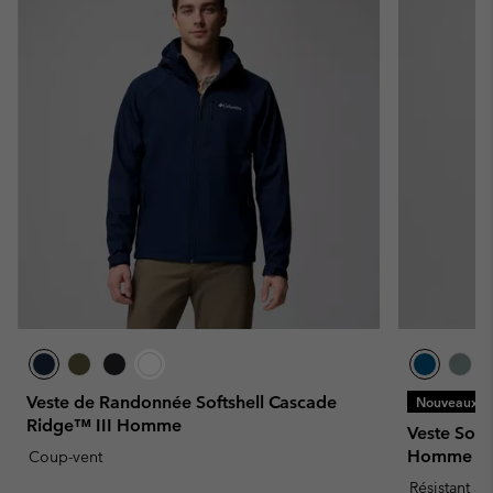
Veste de Randonnée Softshell Cascade
Nouveaux Co
Ridge™ III Homme
Veste Soft
Homme
Coup-vent
Résistant à 