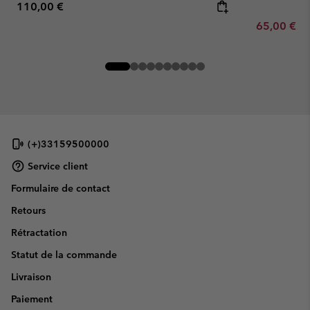
Regular price:
110,00 €
Minimum sa
65,00 €
-
(+)33159500000
Service client
Formulaire de contact
Retours
Rétractation
Statut de la commande
Livraison
Paiement