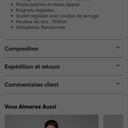
Poche poitrine et mains zippée
Poignets réglables
Ourlet réglable avec cordon de serrage
Hauteur du dos : 70.0cm
Utilisations: Randonnée
Composition
Expan
or
collap
Expédition et retours
sectio
Expan
or
collap
Commentaires client
sectio
Expan
or
collap
Vous Aimerez Aussi
sectio