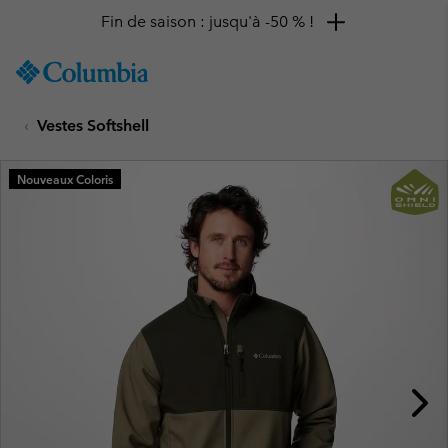
Fin de saison : jusqu'à -50 % !
SKIP
Columbia
TO
Sportswear
CONTENT
Vestes Softshell
SKIP
TO
MAIN
Nouveaux Coloris
NAV
SKIP
TO
SEARCH