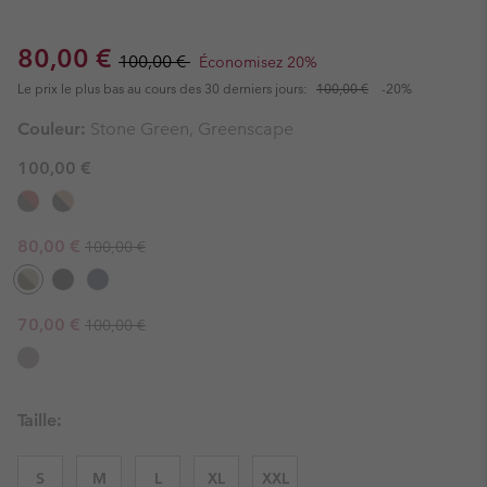
Sale price:
Regular price:
80,00 €
100,00 €
Économisez 20%
Le prix le plus bas au cours des 30 derniers jours:
100,00 €
-20%
Couleur:
Stone Green, Greenscape
100,00 €
Regular price:
Sale price:
80,00 €
100,00 €
Regular price:
Sale price:
70,00 €
100,00 €
Taille:
S
M
L
XL
XXL