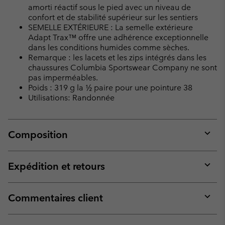
amorti réactif sous le pied avec un niveau de
confort et de stabilité supérieur sur les sentiers
SEMELLE EXTÉRIEURE : La semelle extérieure
Adapt Trax™ offre une adhérence exceptionnelle
dans les conditions humides comme sèches.
Remarque : les lacets et les zips intégrés dans les
chaussures Columbia Sportswear Company ne sont
pas imperméables.
Poids : 319 g la ½ paire pour une pointure 38
Utilisations: Randonnée
Composition
Expan
or
collap
Expédition et retours
sectio
Expan
or
collap
Commentaires client
sectio
Expan
or