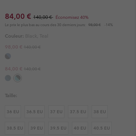
Sale price:
Regular price:
84,00 €
140,00 €
Économisez 40%
Le prix le plus bas au cours des 30 derniers jours:
98,00 €
-14%
Couleur:
Black, Teal
Regular price:
Sale price:
98,00 €
140,00 €
Regular price:
Sale price:
84,00 €
140,00 €
Taille:
36 EU
36.5 EU
37 EU
37.5 EU
38 EU
38.5 EU
39 EU
39.5 EU
40 EU
40.5 EU