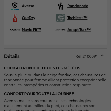
Averse
Randonnée
OutDry
Techlite+™
Navic Fit™
Adapt Trax™
Détails
Réf.
2100091
Expan
or
POUR AFFRONTER TOUTES LES MÉTÉOS
collap
Sous la pluie ou dans la neige fondue, ces chaussures de
sectio
randonnée pour femme allient protection exceptionnelle
contre les intempéries et construction respirante.
CONFORT POUR TOUTE LA JOURNÉE
Avec sa maille sans coutures et ses technologies
d’ajustement au milieu du pied, ces chaussures sont
parfaites pour les aventures de toute la journée.