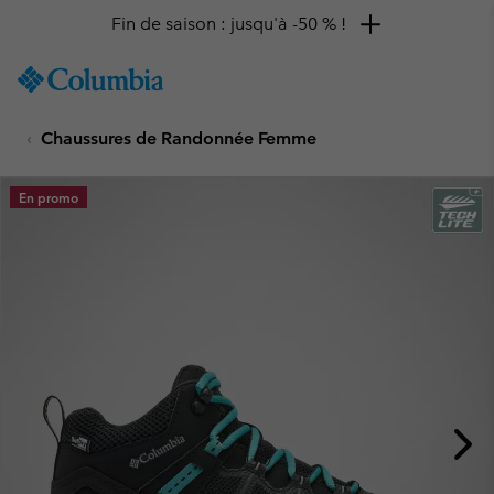
Fin de saison : jusqu'à -50 % !
SKIP
Columbia
TO
Sportswear
CONTENT
Chaussures de Randonnée Femme
SKIP
TO
MAIN
En promo
NAV
SKIP
TO
SEARCH