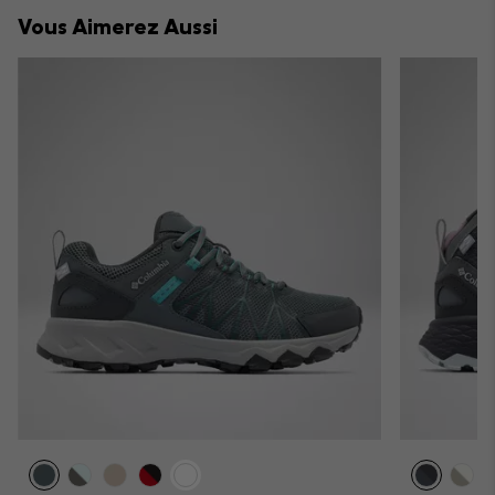
collap
Vous Aimerez Aussi
sectio