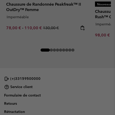
Chaussure de Randonnée Peakfreak™ II
Nouveaux Co
OutDry™ Femme
Chaussure
Rush™ Ou
Imperméable
Imperméab
Minimum sale price:
Maximum sale price:
Regular price:
78,00 €
-
110,00 €
130,00 €
Minimum sa
98,00 €
-
(+)33159500000
Service client
Formulaire de contact
Retours
Rétractation