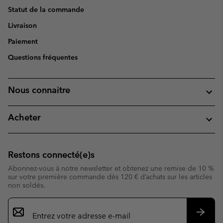
Statut de la commande
Livraison
Paiement
Questions fréquentes
Nous connaitre
Acheter
Restons connecté(e)s
Abonnez-vous à notre newsletter et obtenez une remise de 10 %
sur votre première commande dès 120 € d’achats sur les articles
non soldés.
Inscription
par
e-
S’abo