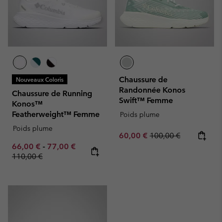
Chaussure de
Nouveaux Coloris
Randonnée Konos
Chaussure de Running
Swift™ Femme
Konos™
Featherweight™ Femme
Poids plume
Poids plume
Sale price:
Regular price:
60,00 €
100,00 €
Minimum sale price:
Maximum sale price:
Regular price:
66,00 €
-
77,00 €
110,00 €