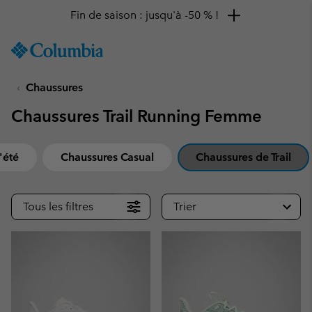
Fin de saison : jusqu'à -50 % !
SKIP
Columbia
TO
Sportswear
CONTENT
Chaussures
SKIP
TO
Chaussures Trail Running Femme
MAIN
NAV
SKIP
'été
Chaussures Casual
Chaussures de Trail
TO
SEARCH
Tous les filtres
Trier