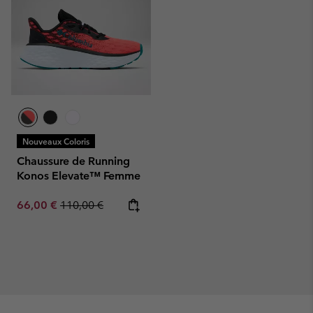
Nouveaux Coloris
Chaussure de Running
Konos Elevate™ Femme
Sale price:
Regular price:
66,00 €
110,00 €