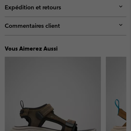
collap
Expédition et retours
sectio
Expan
or
collap
Commentaires client
sectio
Expan
or
collap
Vous Aimerez Aussi
sectio