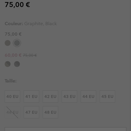
Regular price:
75,00 €
Couleur:
Graphite, Black
75,00 €
Regular price:
Sale price:
60,00 €
75,00 €
Taille:
40 EU
41 EU
42 EU
43 EU
44 EU
45 EU
46 EU
47 EU
48 EU