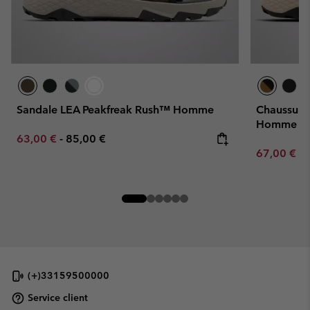
Sandale LEA Peakfreak Rush™ Homme
Chaussure
Homme
Minimum sale price:
Maximum price:
63,00 €
-
85,00 €
Minimum sa
67,00 €
-
(+)33159500000
Service client