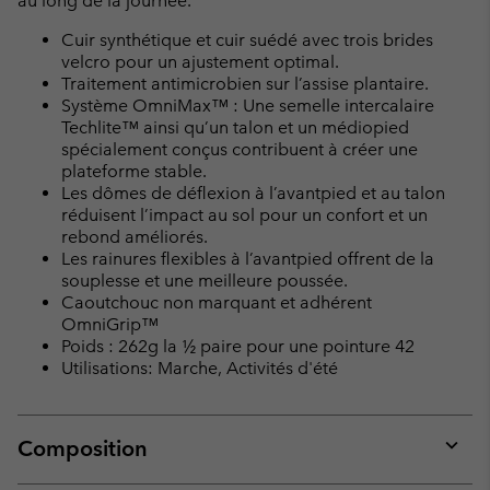
au long de la journée.
Cuir synthétique et cuir suédé avec trois brides
velcro pour un ajustement optimal.
Traitement antimicrobien sur l’assise plantaire.
Système OmniMax™ : Une semelle intercalaire
Techlite™ ainsi qu’un talon et un médiopied
spécialement conçus contribuent à créer une
plateforme stable.
Les dômes de déflexion à l’avantpied et au talon
réduisent l’impact au sol pour un confort et un
rebond améliorés.
Les rainures flexibles à l’avantpied offrent de la
souplesse et une meilleure poussée.
Caoutchouc non marquant et adhérent
OmniGrip™
Poids : 262g la ½ paire pour une pointure 42
Utilisations: Marche, Activités d'été
Composition
Expan
or