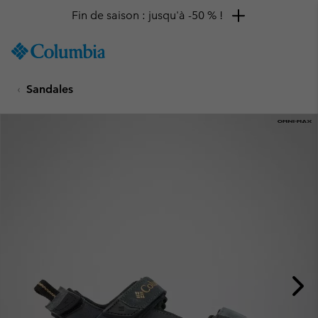
Fin de saison : jusqu'à -50 % !
SKIP
Columbia
TO
Sportswear
CONTENT
Sandales
SKIP
TO
MAIN
NAV
SKIP
TO
SEARCH