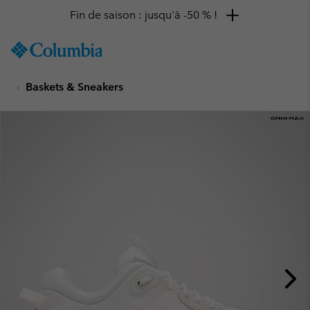
Fin de saison : jusqu'à -50 % !
SKIP
Columbia
TO
Sportswear
CONTENT
Baskets & Sneakers
SKIP
TO
MAIN
NAV
SKIP
TO
SEARCH