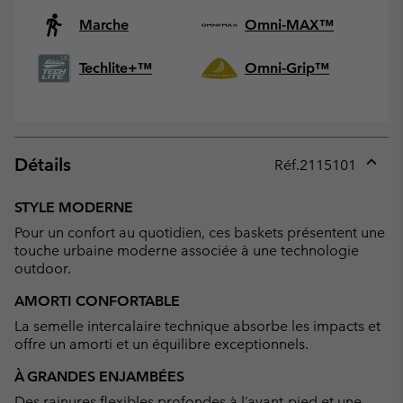
Marche
Omni-MAX™
Techlite+™
Omni-Grip™
Détails
Réf.
2115101
Expan
or
STYLE MODERNE
collap
Pour un confort au quotidien, ces baskets présentent une
sectio
touche urbaine moderne associée à une technologie
outdoor.
AMORTI CONFORTABLE
La semelle intercalaire technique absorbe les impacts et
offre un amorti et un équilibre exceptionnels.
À GRANDES ENJAMBÉES
Des rainures flexibles profondes à l’avant-pied et une