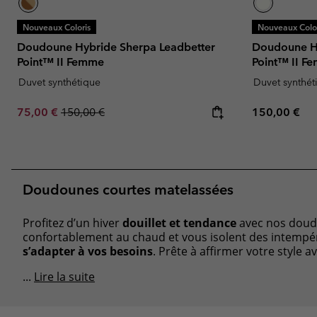
Nouveaux Coloris
Nouveaux Color
Doudoune Hybride Sherpa Leadbetter
Doudoune Hy
Point™ II Femme
Point™ II F
Duvet synthétique
Duvet synthét
Sale price:
Regular price:
Regular pric
75,00 €
150,00 €
150,00 €
Doudounes courtes matelassées
Profitez d’un hiver
douillet et tendance
avec nos doudo
confortablement au chaud et vous isolent des intempéri
s’adapter à vos besoins
. Prête à affirmer votre style 
...
Lire la suite