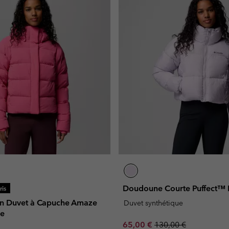
Doudoune Courte Puffect™ 
is
n Duvet à Capuche Amaze
Duvet synthétique
e
Sale price:
Regular price:
65,00 €
130,00 €