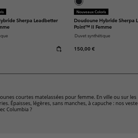
is
Nouveaux Coloris
bride Sherpa Leadbetter
Doudoune Hybride Sherpa L
emme
Point™ II Femme
ique
Duvet synthétique
e:
Regular price:
150,00 €
unes courtes matelassées pour femme. En ville ou sur les 
es. Épaisses, légères, sans manches, à capuche : nos veste
avec Columbia ?