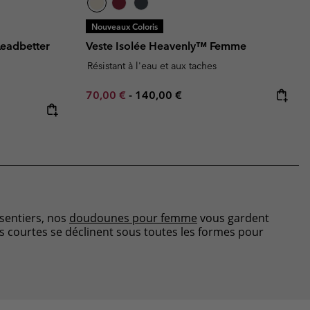
Nouveaux Coloris
eadbetter
Veste Isolée Heavenly™ Femme
Résistant à l'eau et aux taches
Minimum sale price:
Maximum price:
70,00 €
-
140,00 €
sentiers, nos
doudounes pour femme
vous gardent
s courtes se déclinent sous toutes les formes pour