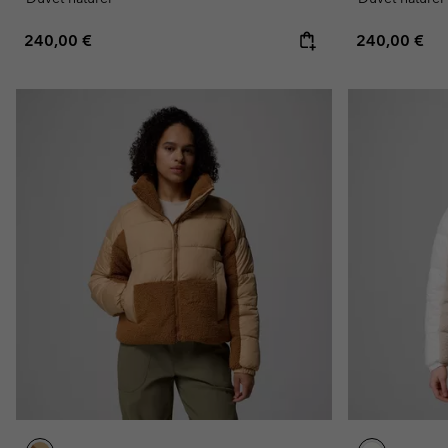
Regular price:
Regular pric
240,00 €
240,00 €