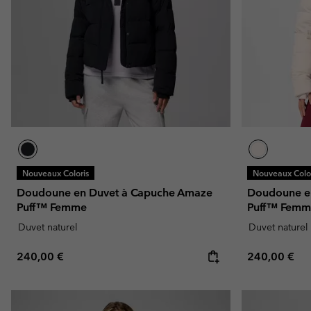
Omni-MAX™
Amaze™
Polaires
Polaires
Omni-MAX™
Polaires Techniques
Polaires Techniques
Polaires Sherpa
Polaires Sherpa
Polaires Casual
Polaires Casual
Polaires sans manche
Polaires sans manche
Nouveaux Coloris
Nouveaux Color
Doudoune en Duvet à Capuche Amaze
Doudoune e
Puff™ Femme
Puff™ Femm
Duvet naturel
Duvet naturel
Regular price:
Regular pric
240,00 €
240,00 €