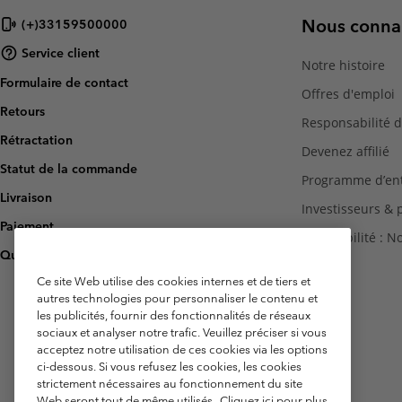
Nous connai
(+)33159500000
Service client
Notre histoire
Formulaire de contact
Offres d'emploi
Retours
Responsabilité d
Rétractation
Devenez affilié
Statut de la commande
Programme d’ent
Livraison
Investisseurs & 
Paiement
Accessibilité : 
Questions fréquentes
Ce site Web utilise des cookies internes et de tiers et
autres technologies pour personnaliser le contenu et
les publicités, fournir des fonctionnalités de réseaux
sociaux et analyser notre trafic. Veuillez préciser si vous
acceptez notre utilisation de ces cookies via les options
ci-dessous. Si vous refusez les cookies, les cookies
strictement nécessaires au fonctionnement du site
Web seront tout de même utilisés.
Cliquez ici pour plus