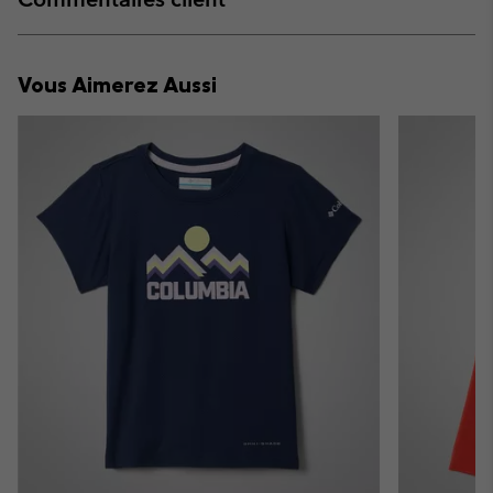
sectio
Expan
or
collap
Vous Aimerez Aussi
sectio