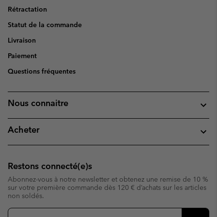
Rétractation
Statut de la commande
Livraison
Paiement
Questions fréquentes
Nous connaitre
Acheter
Restons connecté(e)s
Abonnez-vous à notre newsletter et obtenez une remise de 10 %
sur votre première commande dès 120 € d’achats sur les articles
non soldés.
Inscription