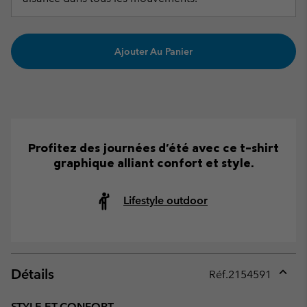
Ajouter Au Panier
Profitez des journées d'été avec ce t-shirt
graphique alliant confort et style.
Lifestyle outdoor
Détails
Réf.
2154591
Expan
or
STYLE ET CONFORT