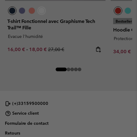
T-shirt Fonctionnel avec Graphisme Tech
Bestseller
Trail™ Fille
Hoodie Chi
Evacue l'humidité
Protection s
Minimum sale price:
Maximum sale price:
Regular price:
16,00 €
-
18,00 €
27,00 €
Minimum sa
34,00 €
-
(+)33159500000
Service client
Formulaire de contact
Retours