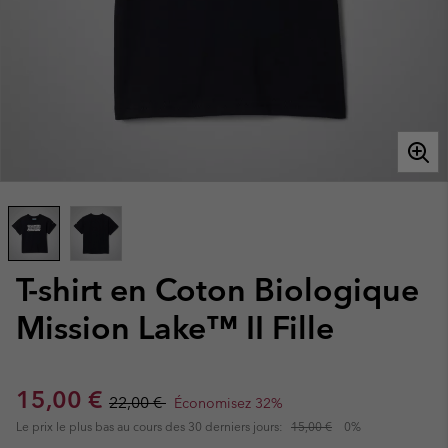
T-shirt en Coton Biologique
Mission Lake™ II Fille
Sale price:
Regular price:
15,00 €
22,00 €
Économisez 32%
Le prix le plus bas au cours des 30 derniers jours:
15,00 €
0%