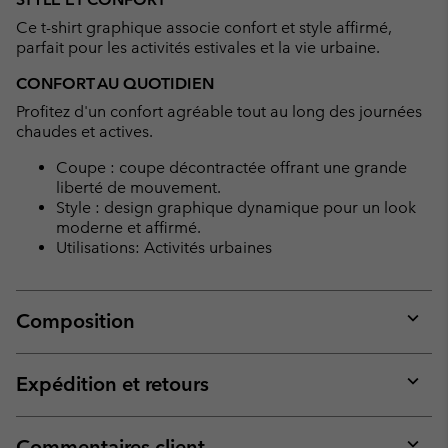
collap
Ce t-shirt graphique associe confort et style affirmé,
sectio
parfait pour les activités estivales et la vie urbaine.
CONFORT AU QUOTIDIEN
Profitez d'un confort agréable tout au long des journées
chaudes et actives.
Coupe : coupe décontractée offrant une grande
liberté de mouvement.
Style : design graphique dynamique pour un look
moderne et affirmé.
Utilisations: Activités urbaines
Composition
Expan
or
collap
Expédition et retours
sectio
Expan
or
collap
Commentaires client