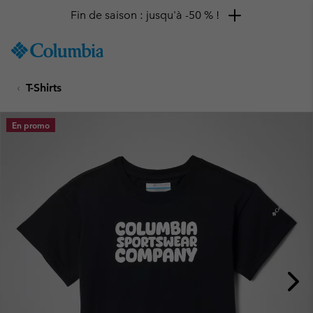
Fin de saison : jusqu'à -50 % !
SKIP
Columbia
TO
Sportswear
CONTENT
T-Shirts
SKIP
TO
MAIN
En promo
NAV
SKIP
TO
SEARCH