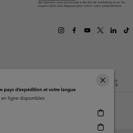
ours de cou
ours de cou
des données vous concernant à des fins de marketing et sur les
Guide Des Articles Imperméables
Guide Des Articles Imperméables
moyens dont vous disposez pour retirer votre consentement.
i & d'hiver
i & d'Hiver
 grandes tailles
articles femme
articles homme
isation - Contenu généré par
Impressum
Cookies
Public
CBCR
re pays d’expédition et votre langue
en ligne disponibles
Achats
en
ligne
Achats
disponibles
en