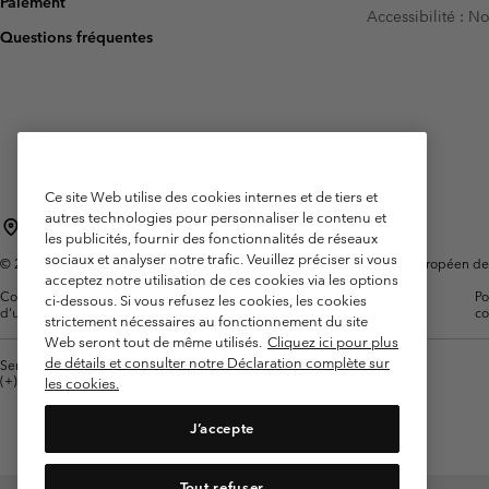
Paiement
Accessibilité : 
Omni-MAX™
Amaze™
Questions fréquentes
Polaires
Polaires
Omni-MAX™
Polaires Techniques
Polaires Techniques
Polaires Sherpa
Polaires Sherpa
Polaires Casual
Polaires Casual
Polaires sans manche
Polaires sans manche
Ce site Web utilise des cookies internes et de tiers et
autres technologies pour personnaliser le contenu et
France
les publicités, fournir des fonctionnalités de réseaux
sociaux et analyser notre trafic. Veuillez préciser si vous
©
2026
Columbia Sportswear Europe SAS. 5 Rue de la Haye, Espace Européen de l'e
acceptez notre utilisation de ces cookies via les options
Conditions
Conditions Générales de
Garanties
Po
ci-dessous. Si vous refusez les cookies, les cookies
d'utilisation
Vente
Légales
co
strictement nécessaires au fonctionnement du site
Web seront tout de même utilisés.
Cliquez ici pour plus
de détails et consulter notre Déclaration complète sur
Service client: Lun - Sam de 9h à 13h et de 14h à 18h
(+)33159500000
les cookies.
J’accepte
Tout refuser