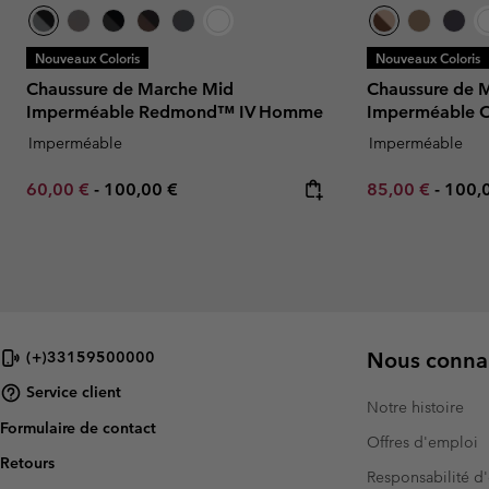
Nouveaux Coloris
Nouveaux Coloris
Chaussure de Marche Mid
Chaussure de 
Imperméable Redmond™ IV Homme
Imperméable 
Imperméable
Imperméable
Minimum sale price:
Maximum price:
Minimum sale p
Maxi
60,00 €
-
100,00 €
85,00 €
-
100,
Nous connai
(+)33159500000
Service client
Notre histoire
Formulaire de contact
Offres d'emploi
Retours
Responsabilité d'