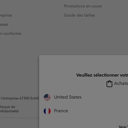
Promotions en cours
eprise
Guide des tailles
resse
Non conforme
Veuillez sélectionner vot
Achats 
United States
ntreprise 67300 Schiltigheim, France. Tous droits réservés.
litique de
Conditions d'utilisation -
Conditions D'util
France
nfidentialité
Membres
l'utilisateur
Voir 