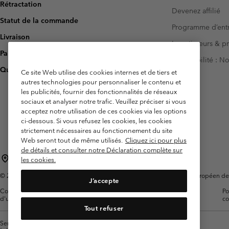
Rétractation
Devenez affilié
Statut de la commande
Programme d’entr
Livraison
Investisseurs & p
Paiement
Accessibilité : 
Questions fréquentes
Ce site Web utilise des cookies internes et de tiers et
autres technologies pour personnaliser le contenu et
les publicités, fournir des fonctionnalités de réseaux
sociaux et analyser notre trafic. Veuillez préciser si vous
acceptez notre utilisation de ces cookies via les options
ci-dessous. Si vous refusez les cookies, les cookies
strictement nécessaires au fonctionnement du site
Web seront tout de même utilisés.
Cliquez ici pour plus
de détails et consulter notre Déclaration complète sur
France
les cookies.
©
2026
Columbia Sportswear Europe SAS. 5 Rue de la Haye, Espace Européen de l'e
J’accepte
Conditions
Conditions Générales de
Garanties
Po
d'utilisation
Vente
Légales
co
Tout refuser
Service client: Lun - Sam de 9h à 13h et de 14h à 18h