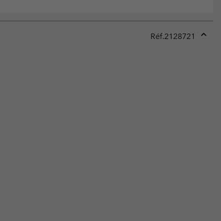
Réf.
2128721
Expan
or
collap
sectio