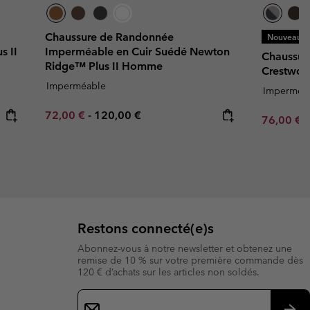
Chaussure de Randonnée
Nouveaux C
s II
Imperméable en Cuir Suédé Newton
Chaussur
Ridge™ Plus II Homme
Crestwo
Imperméable
Imperméa
Minimum sale price:
Maximum price:
72,00 €
-
120,00 €
Minimum s
76,00 €
Restons connecté(e)s
Abonnez-vous à notre newsletter et obtenez une
remise de 10 % sur votre première commande dès
120 € d’achats sur les articles non soldés.
Inscription