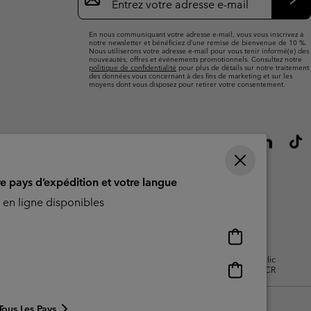
par
e-
S’a
mail
En nous communiquant votre adresse e-mail, vous vous inscrivez à
notre newsletter et bénéficiez d’une remise de bienvenue de 10 %.
Nous utiliserons votre adresse e-mail pour vous tenir informé(e) des
nouveautés, offres et événements promotionnels. Consultez notre
politique de confidentialité
pour plus de détails sur notre traitement
des données vous concernant à des fins de marketing et sur les
moyens dont vous disposez pour retirer votre consentement.
re pays d’expédition et votre langue
en ligne disponibles
Achats
en
isation - Contenu généré par
Impressum
Cookies
Public
ligne
Achats
CBCR
disponibles
en
ligne
Tous Les Pays
disponibles