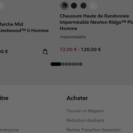
Chaussure Haute de Randonnée
Imperméable Newton Ridge™ Plu
Marche Mid
Homme
Crestwood™ II Homme
Imperméable
Minimum sale price:
Maximum price:
72,00 €
-
120,00 €
rice:
mum price:
00 €
tre
Acheter
Trouver un Magasin
Réduction étudiants
entreprise
Remise Travailleur Esssentiel