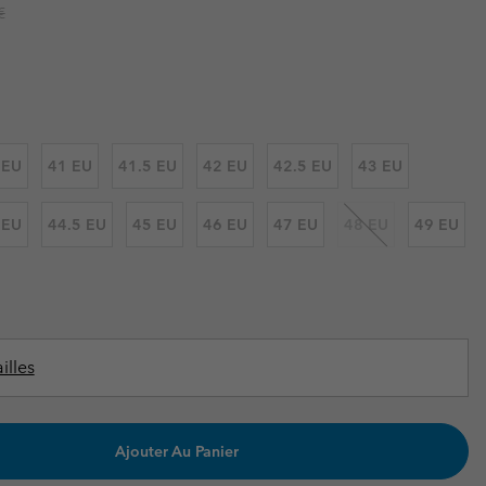
ours de cou
ours de cou
r price:
€
Guide Des Articles Imperméables
Guide Des Articles Imperméables
i & d'hiver
i & d'Hiver
 grandes tailles
articles femme
articles homme
 EU
41 EU
41.5 EU
42 EU
42.5 EU
43 EU
 EU
44.5 EU
45 EU
46 EU
47 EU
48 EU
49 EU
illes
Ajouter Au Panier