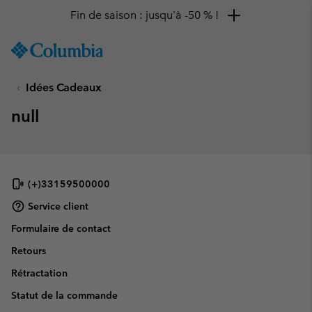
Fin de saison : jusqu'à -50 % !
SKIP
Columbia
TO
Sportswear
CONTENT
Idées Cadeaux
SKIP
TO
null
MAIN
NAV
SKIP
TO
SEARCH
(+)33159500000
Service client
Formulaire de contact
Retours
Rétractation
Statut de la commande