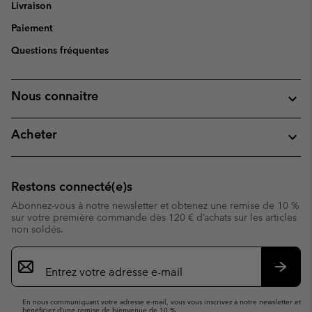
Livraison
Paiement
Questions fréquentes
Nous connaitre
Acheter
Restons connecté(e)s
Abonnez-vous à notre newsletter et obtenez une remise de 10 %
sur votre première commande dès 120 € d’achats sur les articles
non soldés.
Inscription
par
e-
S’abo
mail
En nous communiquant votre adresse e-mail, vous vous inscrivez à notre newsletter et
bénéficiez d’une remise de bienvenue de 10 %.