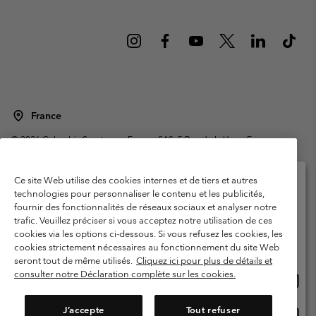
France
©
2026
Columbia Sportswear Europe SAS. 5 Rue de la Haye, Espace
Européen de l'entreprise 67300 Schiltigheim, France. Tous droits réservés.
Conditions d'utilisation
Conditions Générales de Vente
Ce site Web utilise des cookies internes et de tiers et autres
Garanties Légales
Politique de confidentialité
technologies pour personnaliser le contenu et les publicités,
fournir des fonctionnalités de réseaux sociaux et analyser notre
Veuillez sélectionner votre pays d’expédition et
Conditions d'utilisation - Membres
trafic. Veuillez préciser si vous acceptez notre utilisation de ces
votre langue
cookies via les options ci-dessous. Si vous refusez les cookies, les
Conditions D'utilisation - Contenu généré par l'utilisateur
Impressum
Achats en ligne disponibles
cookies strictement nécessaires au fonctionnement du site Web
Cookies
Public CBCR
seront tout de même utilisés.
Cliquez ici pour plus de détails et
consulter notre Déclaration complète sur les cookies.
Achat
United States
en
Service client: Lun - Sam de 9h à 13h et de 14h à 18h
(+)33159500000
ligne
J’accepte
Tout refuser
Achat
France