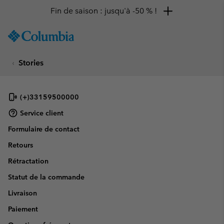
Fin de saison : jusqu'à -50 % !
SKIP
Columbia
TO
Sportswear
CONTENT
Stories
SKIP
TO
MAIN
NAV
(+)33159500000
SKIP
Service client
TO
Formulaire de contact
SEARCH
Retours
Rétractation
Statut de la commande
Livraison
Paiement