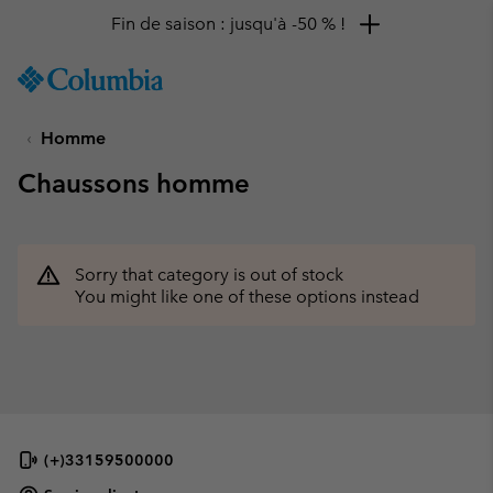
Fin de saison : jusqu'à -50 % !
SKIP
Columbia
TO
Sportswear
CONTENT
Homme
SKIP
TO
Chaussons homme
MAIN
NAV
SKIP
TO
Sorry that category is out of stock
SEARCH
You might like one of these options instead
(+)33159500000