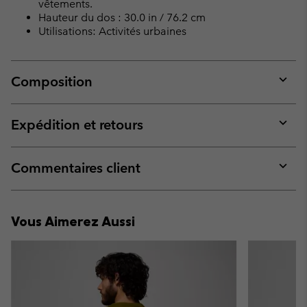
vêtements.
Hauteur du dos : 30.0 in / 76.2 cm
Utilisations: Activités urbaines
Composition
Expan
or
collap
Expédition et retours
sectio
Expan
or
collap
Commentaires client
sectio
Expan
or
collap
Vous Aimerez Aussi
sectio