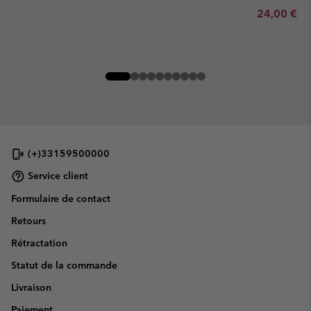
Minimum sa
24,00 €
-
(+)33159500000
Service client
Formulaire de contact
Retours
Rétractation
Statut de la commande
Livraison
Paiement