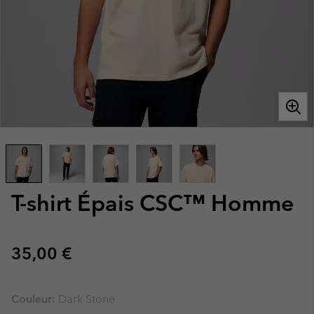
T-shirt Épais CSC™ Homme
Regular price:
35,00 €
Couleur:
Dark Stone