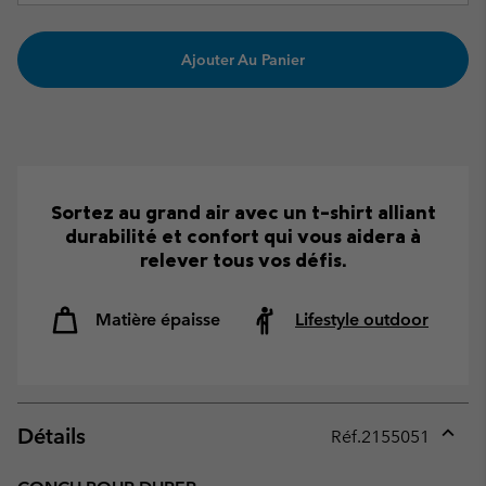
Ajouter Au Panier
Sortez au grand air avec un t-shirt alliant
durabilité et confort qui vous aidera à
relever tous vos défis.
Matière épaisse
Lifestyle outdoor
Détails
Réf.
2155051
Expan
or