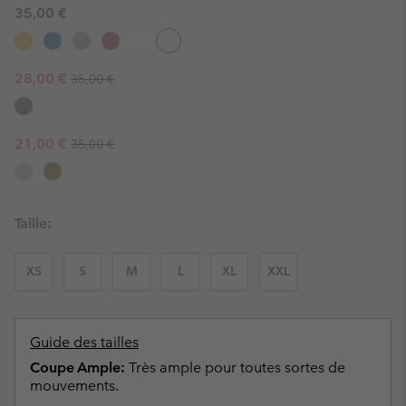
35,00 €
Regular price:
Sale price:
28,00 €
35,00 €
Regular price:
Sale price:
21,00 €
35,00 €
Taille:
XS
S
M
L
XL
XXL
Guide des tailles
Coupe Ample:
Très ample pour toutes sortes de
mouvements.