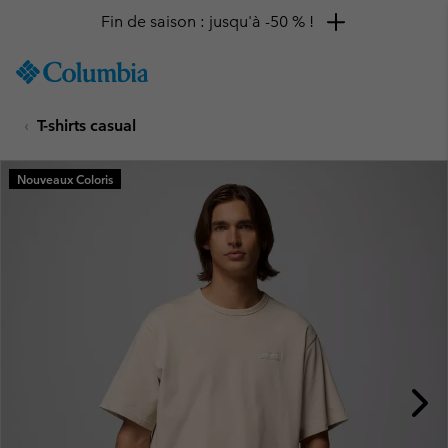
Fin de saison : jusqu'à -50 % !
SKIP
Columbia
TO
Sportswear
CONTENT
T-shirts casual
SKIP
TO
MAIN
Nouveaux Coloris
NAV
SKIP
TO
SEARCH