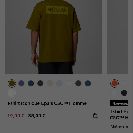
T-shirt Iconique Épais CSC™ Homme
Nouveaux Co
T-shirt Ép
Minimum sale price:
Maximum price:
19,00 €
-
38,00 €
CSC™ Ho
Matière épa