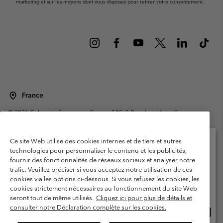
marketing et sur les moyens dont vous disposez pour retirer votre consentement.
France
©
2026
Columbia Sportswear Europe SAS. 5 Rue de la Haye, Espace
Européen de l'entreprise 67300 Schiltigheim, France. Tous droits réservés.
Conditions d'utilisation
Conditions Générales de Vente
Ce site Web utilise des cookies internes et de tiers et autres
Garanties Légales
Politique de confidentialité
technologies pour personnaliser le contenu et les publicités,
fournir des fonctionnalités de réseaux sociaux et analyser notre
Veuillez sélectionner votre pays d’expédition et
Conditions d'utilisation - Membres
trafic. Veuillez préciser si vous acceptez notre utilisation de ces
votre langue
cookies via les options ci-dessous. Si vous refusez les cookies, les
Conditions D'utilisation - Contenu généré par l'utilisateur
Impressum
Achats en ligne disponibles
cookies strictement nécessaires au fonctionnement du site Web
Cookies
Public CBCR
seront tout de même utilisés.
Cliquez ici pour plus de détails et
consulter notre Déclaration complète sur les cookies.
Achat
United States
en
Service client: Lun - Sam de 9h à 13h et de 14h à 18h