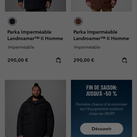
Parka Imperméable
Parka Imperméable
Landroamer™ II Homme
Landroamer™ II Homme
Imperméable
Imperméable
Regular price:
Regular price:
290,00 €
290,00 €
FIN DE SAISON:
JUSQU’À -50 %
Dernière chance d'économiser
sur l'équipement outdoor.
Jusqu'au 06/09.
Découvrir