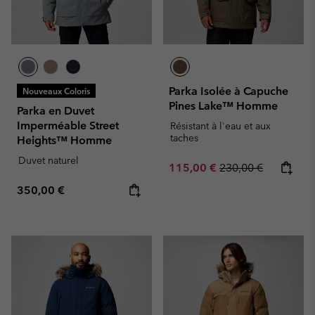
Parka Isolée à Capuche
Nouveaux Coloris
Pines Lake™ Homme
Parka en Duvet
Imperméable Street
Résistant à l'eau et aux
taches
Heights™ Homme
Duvet naturel
Sale price:
Regular price:
115,00 €
230,00 €
Regular price:
350,00 €