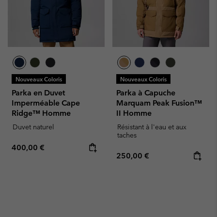
Nouveaux Coloris
Nouveaux Coloris
Parka en Duvet
Parka à Capuche
Imperméable Cape
Marquam Peak Fusion™
Ridge™ Homme
II Homme
Duvet naturel
Résistant à l'eau et aux
taches
Regular price:
400,00 €
Regular price:
250,00 €