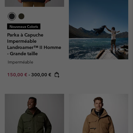
Nouveaux Coloris
Parka à Capuche
Imperméable
Landroamer™ II Homme
- Grande taille
Imperméable
Minimum sale price:
Maximum price:
150,00 €
-
300,00 €