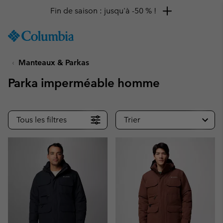
Fin de saison : jusqu'à -50 % !
SKIP
Columbia
TO
Sportswear
CONTENT
Manteaux & Parkas
SKIP
TO
Parka imperméable homme
MAIN
NAV
SKIP
Tous les filtres
Trier
TO
SEARCH