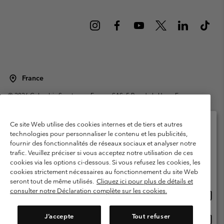
France
©
2026
Columbia Sportswear Europe SAS. 5 Rue de la Haye, Espace
Européen de l'entreprise 67300 Schiltigheim, France. Tous droits réservés.
Conditions d'utilisation
Conditions Générales de Vente
Ce site Web utilise des cookies internes et de tiers et autres
Garanties Légales
Politique de confidentialité
technologies pour personnaliser le contenu et les publicités,
fournir des fonctionnalités de réseaux sociaux et analyser notre
Veuillez sélectionner votre pays d’expédition et
Conditions d'utilisation - Membres
trafic. Veuillez préciser si vous acceptez notre utilisation de ces
votre langue
cookies via les options ci-dessous. Si vous refusez les cookies, les
Conditions D'utilisation - Contenu généré par l'utilisateur
Impressum
Achats en ligne disponibles
cookies strictement nécessaires au fonctionnement du site Web
Cookies
Public CBCR
seront tout de même utilisés.
Cliquez ici pour plus de détails et
consulter notre Déclaration complète sur les cookies.
Achat
United States
en
Service client: Lun - Sam de 9h à 13h et de 14h à 18h
(+)33159500000
ligne
J’accepte
Tout refuser
Achat
France
dispon