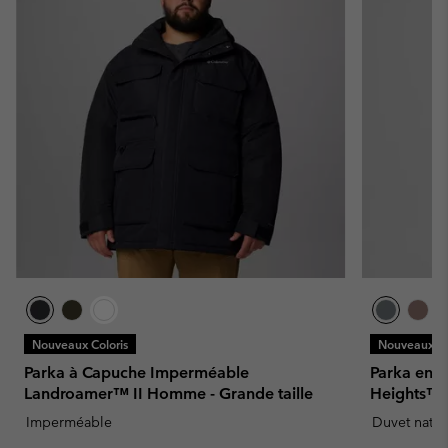
Nouveaux Coloris
Nouveaux Co
Parka à Capuche Imperméable
Parka en 
Landroamer™ II Homme - Grande taille
Heights™
Imperméable
Duvet natur