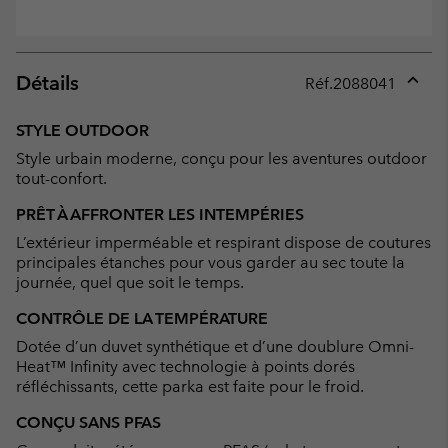
Détails
Réf.
2088041
Expan
or
STYLE OUTDOOR
collap
Style urbain moderne, conçu pour les aventures outdoor
sectio
tout-confort.
PRÊT À AFFRONTER LES INTEMPÉRIES
L’extérieur imperméable et respirant dispose de coutures
principales étanches pour vous garder au sec toute la
journée, quel que soit le temps.
CONTRÔLE DE LA TEMPÉRATURE
Dotée d’un duvet synthétique et d’une doublure Omni-
Heat™ Infinity avec technologie à points dorés
réfléchissants, cette parka est faite pour le froid.
CONÇU SANS PFAS