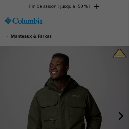
Fin de saison : jusqu'à -50 % !
SKIP
Columbia
TO
Sportswear
CONTENT
Manteaux & Parkas
SKIP
TO
MAIN
NAV
SKIP
TO
SEARCH