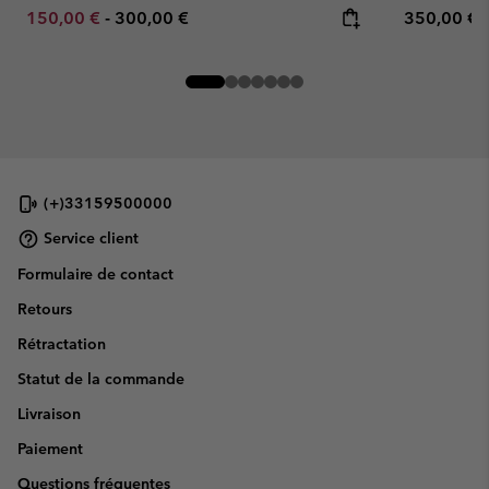
Minimum sale price:
Maximum price:
Regular pr
150,00 €
-
300,00 €
350,00 €
(+)33159500000
Service client
Formulaire de contact
Retours
Rétractation
Statut de la commande
Livraison
Paiement
Questions fréquentes