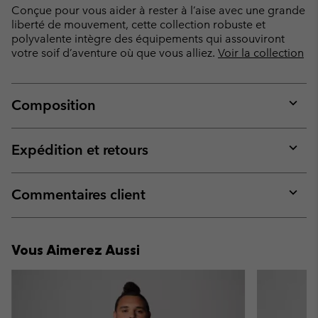
Conçue pour vous aider à rester à l’aise avec une grande
liberté de mouvement, cette collection robuste et
polyvalente intègre des équipements qui assouviront
votre soif d’aventure où que vous alliez.
Voir la collection
Composition
Expan
or
collap
Expédition et retours
sectio
Expan
or
collap
Commentaires client
sectio
Expan
or
collap
Vous Aimerez Aussi
sectio