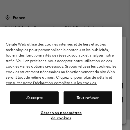
France
©
2026
Columbia Sportswear Europe SAS. 5 Rue de la Haye, Espace
Européen de l'entreprise 67300 Schiltigheim, France. Tous droits réservés.
Conditions d'utilisation
Conditions Générales de Vente
Ce site Web utilise des cookies internes et de tiers et autres
Garanties Légales
Politique de confidentialité
technologies pour personnaliser le contenu et les publicités,
fournir des fonctionnalités de réseaux sociaux et analyser notre
Veuillez sélectionner votre pays d’expédition et
Conditions d'utilisation - Membres
trafic. Veuillez préciser si vous acceptez notre utilisation de ces
votre langue
cookies via les options ci-dessous. Si vous refusez les cookies, les
Conditions D'utilisation - Contenu généré par l'utilisateur
Impressum
Achats en ligne disponibles
cookies strictement nécessaires au fonctionnement du site Web
Cookies
Public CBCR
seront tout de même utilisés.
Cliquez ici pour plus de détails et
consulter notre Déclaration complète sur les cookies.
Achat
United States
en
Service client: Lun - Sam de 9h à 13h et de 14h à 18h
(+)33159500000
ligne
J’accepte
Tout refuser
Achat
France
dispon
en
ligne
Gérer vos paramètres
Voir Tous Les Pays
dispon
de cookies