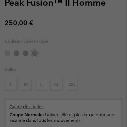
Peak Fusion™ II Homme
Regular price:
250,00 €
Couleur:
Greenscape
Taille:
S
M
L
XL
XXL
Guide des tailles
Coupe Normale:
Universelle et plus large pour une
aisance dans tous les mouvements.