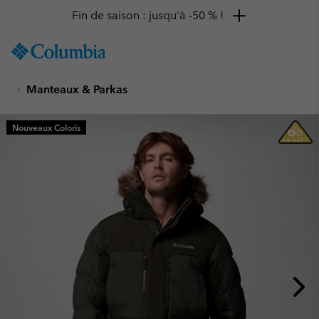
Fin de saison : jusqu'à -50 % !
SKIP
Columbia
TO
Sportswear
CONTENT
Manteaux & Parkas
SKIP
TO
MAIN
Nouveaux Coloris
NAV
SKIP
TO
SEARCH