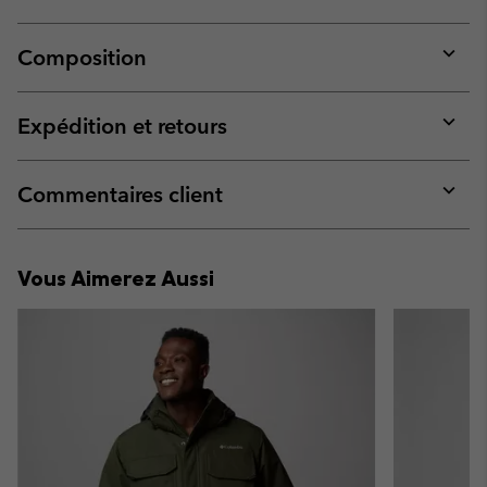
Composition
Expan
or
collap
Expédition et retours
sectio
Expan
or
collap
Commentaires client
sectio
Expan
or
collap
Vous Aimerez Aussi
sectio