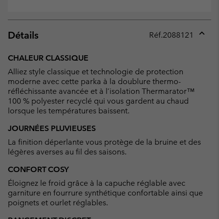
Détails
Réf.
2088121
Expan
or
CHALEUR CLASSIQUE
collap
Alliez style classique et technologie de protection
sectio
moderne avec cette parka à la doublure thermo-
réfléchissante avancée et à l’isolation Thermarator™
100 % polyester recyclé qui vous gardent au chaud
lorsque les températures baissent.
JOURNÉES PLUVIEUSES
La finition déperlante vous protège de la bruine et des
légères averses au fil des saisons.
CONFORT COSY
Éloignez le froid grâce à la capuche réglable avec
garniture en fourrure synthétique confortable ainsi que
poignets et ourlet réglables.