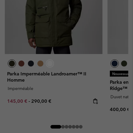
Parka Imperméable Landroamer™ II
Nouveaux Co
Homme
Parka en 
Ridge™ 
Imperméable
Duvet natur
Minimum sale price:
Maximum price:
145,00 €
-
290,00 €
Regular pr
400,00 €