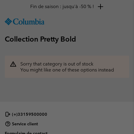
Fin de saison : jusqu'à -50 % !
SKIP
Columbia
TO
Sportswear
CONTENT
Collection Pretty Bold
SKIP
TO
MAIN
NAV
Sorry that category is out of stock
SKIP
You might like one of these options instead
TO
SEARCH
(+)33159500000
Service client
Formulaire de contact