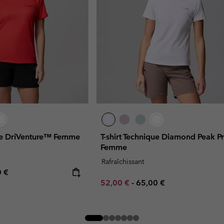
que DriVenture™ Femme
T-shirt Technique Diamond Peak 
Femme
Rafraîchissant
rice:
mum price:
0 €
Minimum sale price:
Maximum price:
52,00 €
-
65,00 €