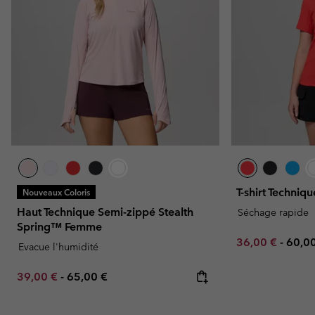
T-shirt Techni
Nouveaux Coloris
Haut Technique Semi-zippé Stealth
Séchage rapide
Spring™ Femme
Minimum sale p
Maxi
36,00 €
-
60,0
Evacue l'humidité
Minimum sale price:
Maximum price:
39,00 €
-
65,00 €