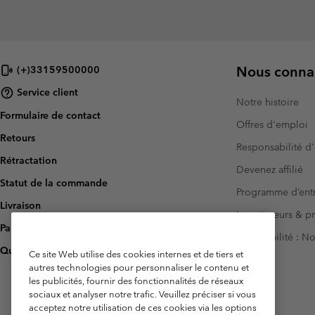
Nous connai
(+)33159500000
Service client
Notre histoire
Formulaire de contact
Offres d'emploi
Retours
Responsabilité d'
Rétractation
Devenez affilié
Statut de la commande
Programme d’entr
Livraison
Investisseurs & p
Paiement
Accessibilité : 
Questions fréquentes
Ce site Web utilise des cookies internes et de tiers et
autres technologies pour personnaliser le contenu et
les publicités, fournir des fonctionnalités de réseaux
sociaux et analyser notre trafic. Veuillez préciser si vous
acceptez notre utilisation de ces cookies via les options