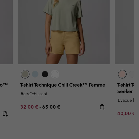
Pro™
T-shirt Technique Chill Creek™ Femme
T-shirt T
Seeker L
Rafraîchissant
Evacue l'h
Minimum sale price:
Maximum price:
32,00 €
-
65,00 €
Minimum s
40,00 €