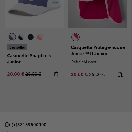
Casquette Protège-nuque
Bestseller
Junior™ II Junior
Casquette Snapback
Junior
Rafraîchissant
Sale price:
Regular price:
20,00 €
25,00 €
Sale price:
Regular price:
20,00 €
25,00 €
(+)33159500000