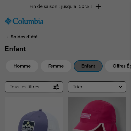
Fin de saison : jusqu'à -50 % !
SKIP
Columbia
TO
Sportswear
CONTENT
Soldes d'été
SKIP
TO
Enfant
MAIN
NAV
SKIP
Homme
Femme
Enfant
Offres É
TO
SEARCH
Tous les filtres
Trier