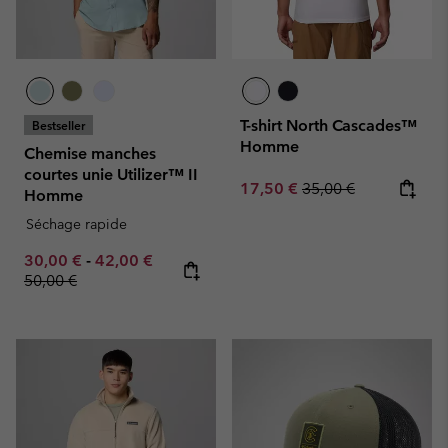
T-shirt North Cascades™
Bestseller
Homme
Chemise manches
courtes unie Utilizer™ II
Sale price:
Regular price:
17,50 €
35,00 €
Homme
Séchage rapide
Minimum sale price:
Maximum sale price:
Regular price:
30,00 €
-
42,00 €
50,00 €