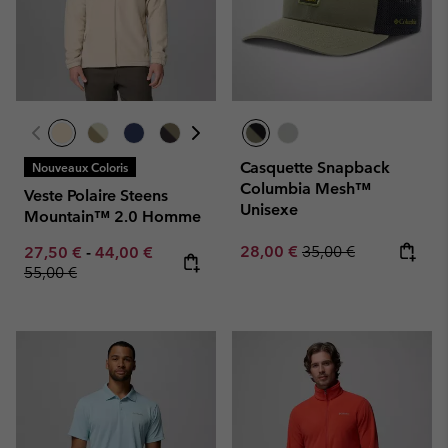
Casquette Snapback
Nouveaux Coloris
Columbia Mesh™
Veste Polaire Steens
Unisexe
Mountain™ 2.0 Homme
Sale price:
Regular price:
Minimum sale price:
Maximum sale price:
Regular price:
28,00 €
35,00 €
27,50 €
-
44,00 €
55,00 €