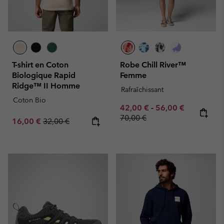
T-shirt en Coton
Robe Chill River™
Biologique Rapid
Femme
Ridge™ II Homme
Rafraîchissant
Coton Bio
Minimum sale price:
Maximum sale pric
Regular pr
42,00 €
-
56,00 €
70,00 €
Sale price:
Regular price:
16,00 €
32,00 €