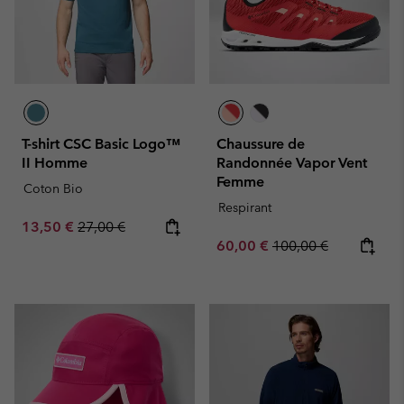
T-shirt CSC Basic Logo™
Chaussure de
II Homme
Randonnée Vapor Vent
Femme
Coton Bio
Respirant
Sale price:
Regular price:
13,50 €
27,00 €
Sale price:
Regular price:
60,00 €
100,00 €