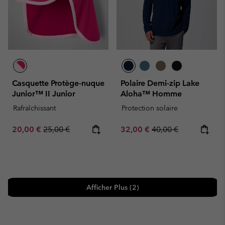
Casquette Protège-nuque
Polaire Demi-zip Lake
Junior™ II Junior
Aloha™ Homme
Rafraîchissant
Protection solaire
Sale price:
Regular price:
Sale price:
Regular price:
20,00 €
25,00 €
32,00 €
40,00 €
Afficher Plus (2)