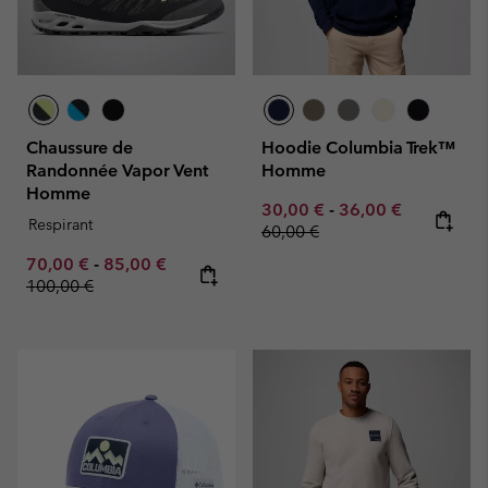
Chaussure de
Hoodie Columbia Trek™
Randonnée Vapor Vent
Homme
Homme
Minimum sale price:
Maximum sale pric
Regular pr
30,00 €
-
36,00 €
Respirant
60,00 €
Minimum sale price:
Maximum sale price:
Regular price:
70,00 €
-
85,00 €
100,00 €