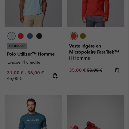
Veste légère en
Bestseller
Micropolaire Fast Trek™
Polo Utilizer™ Homme
II Homme
Evacue l'humidité
Sale price:
Regular price:
35,00 €
50,00 €
Minimum sale price:
Maximum sale price:
Regular price:
31,00 €
-
36,00 €
45,00 €