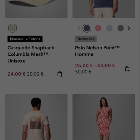
Nouveaux Coloris
Bestseller
Casquette Snapback
Polo Nelson Point™
Columbia Mesh™
Homme
Unisexe
Minimum sale price:
Maximum sale pric
Regular pr
25,00 €
-
40,00 €
50,00 €
Sale price:
Regular price:
24,00 €
30,00 €