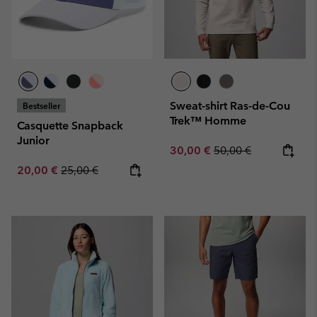
Sweat-shirt Ras-de-Cou
Bestseller
Trek™ Homme
Casquette Snapback
Junior
Sale price:
Regular price:
30,00 €
50,00 €
Sale price:
Regular price:
20,00 €
25,00 €