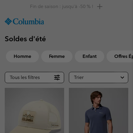
Remise de 10 % à saisir
SKIP
Columbia
TO
Sportswear
CONTENT
Soldes d'été
SKIP
TO
MAIN
NAV
Homme
Femme
Enfant
Offres É
SKIP
TO
Tous les filtres
Trier
SEARCH