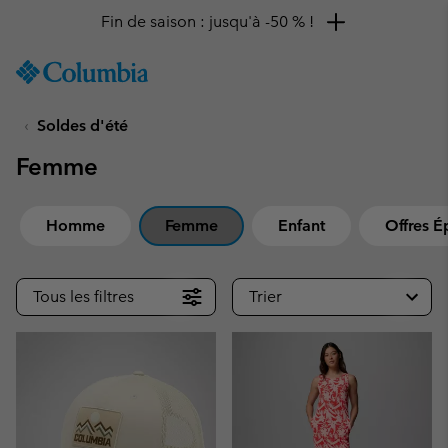
Fin de saison : jusqu'à -50 % !
SKIP
Columbia
TO
Sportswear
CONTENT
Soldes d'été
SKIP
TO
Femme
MAIN
NAV
SKIP
Homme
Femme
Enfant
Offres É
TO
SEARCH
Tous les filtres
Trier