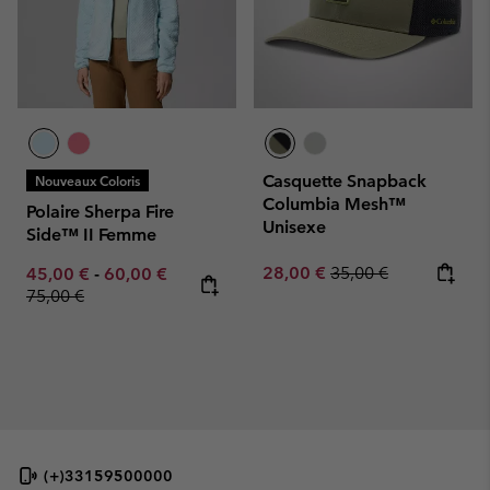
Casquette Snapback
Nouveaux Coloris
Columbia Mesh™
Polaire Sherpa Fire
Unisexe
Side™ II Femme
Sale price:
Regular price:
Minimum sale price:
Maximum sale price:
Regular price:
28,00 €
35,00 €
45,00 €
-
60,00 €
75,00 €
(+)33159500000