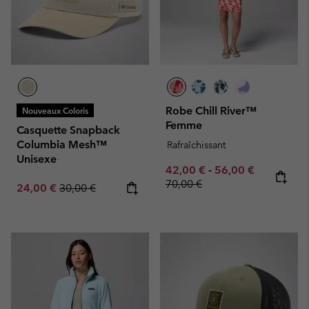
Robe Chill River™
Nouveaux Coloris
Femme
Casquette Snapback
Columbia Mesh™
Rafraîchissant
Unisexe
Minimum sale price:
Maximum sale pric
Regular pr
42,00 €
-
56,00 €
70,00 €
Sale price:
Regular price:
24,00 €
30,00 €