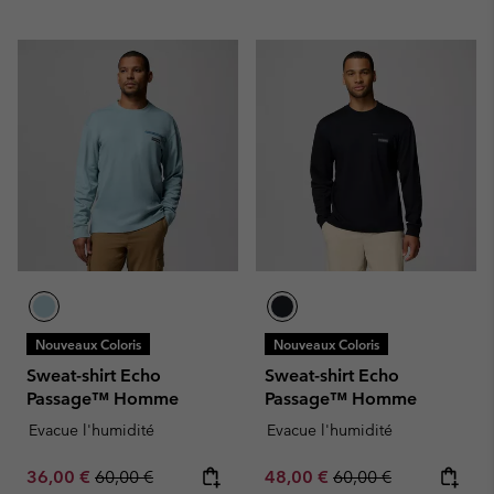
Nouveaux Coloris
Nouveaux Coloris
Sweat-shirt Echo
Sweat-shirt Echo
Passage™ Homme
Passage™ Homme
Evacue l'humidité
Evacue l'humidité
Sale price:
Regular price:
Sale price:
Regular price:
36,00 €
60,00 €
48,00 €
60,00 €