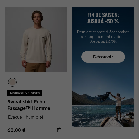
FIN DE SAISON:
JUSQU’À -50 %
Dernière chance d'économiser
sur l'équipement outdoor.
Jusqu'au 06/09.
Découvrir
Nouveaux Coloris
Sweat-shirt Echo
Passage™ Homme
Evacue l'humidité
Regular price:
60,00 €