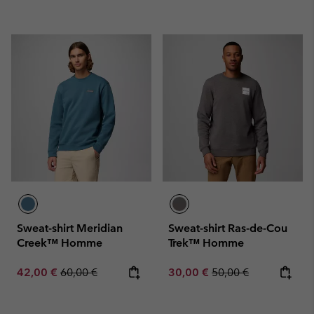
Sweat-shirt Meridian
Sweat-shirt Ras-de-Cou
Creek™ Homme
Trek™ Homme
Sale price:
Regular price:
Sale price:
Regular price:
42,00 €
60,00 €
30,00 €
50,00 €