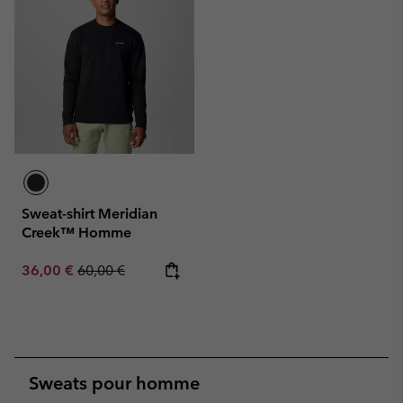
Sweat-shirt Meridian
Creek™ Homme
Sale price:
Regular price:
36,00 €
60,00 €
Sweats pour homme