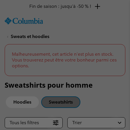
Fin de saison : jusqu'à -50 % !
SKIP
Columbia
TO
Sportswear
CONTENT
Sweats et hoodies
SKIP
TO
MAIN
NAV
Malheureusement, cet article n'est plus en stock.
Vous trouverez peut être votre bonheur parmi ces
SKIP
options.
TO
SEARCH
Sweatshirts pour homme
Hoodies
Sweatshirts
Tous les filtres
Trier