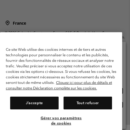
France
©
2026
Columbia Sportswear Europe SAS. 5 Rue de la Haye, Espace
Européen de l'entreprise 67300 Schiltigheim, France. Tous droits réservés.
Conditions d'utilisation
Conditions Générales de Vente
Ce site Web utilise des cookies internes et de tiers et autres
Garanties Légales
Politique de confidentialité
technologies pour personnaliser le contenu et les publicités,
fournir des fonctionnalités de réseaux sociaux et analyser notre
Veuillez sélectionner votre pays d’expédition et
Conditions d'utilisation - Membres
trafic. Veuillez préciser si vous acceptez notre utilisation de ces
votre langue
cookies via les options ci-dessous. Si vous refusez les cookies, les
Conditions D'utilisation - Contenu généré par l'utilisateur
Impressum
Achats en ligne disponibles
cookies strictement nécessaires au fonctionnement du site Web
Cookies
Public CBCR
seront tout de même utilisés.
Cliquez ici pour plus de détails et
consulter notre Déclaration complète sur les cookies.
Achat
United States
en
Service client: Lun - Sam de 9h à 13h et de 14h à 18h
(+)33159500000
ligne
J’accepte
Tout refuser
Achat
France
dispon
en
ligne
Gérer vos paramètres
Voir Tous Les Pays
dispon
de cookies