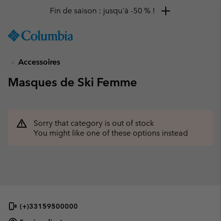
Fin de saison : jusqu'à -50 % !
SKIP
Columbia
TO
Sportswear
CONTENT
Accessoires
SKIP
TO
Masques de Ski Femme
MAIN
NAV
SKIP
TO
Sorry that category is out of stock
SEARCH
You might like one of these options instead
(+)33159500000