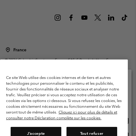
France
©
2026
Columbia Sportswear Europe SAS. 5 Rue de la Haye, Espace
Européen de l'entreprise 67300 Schiltigheim, France. Tous droits réservés.
Conditions d'utilisation
Conditions Générales de Vente
Ce site Web utilise des cookies internes et de tiers et autres
Garanties Légales
Politique de confidentialité
technologies pour personnaliser le contenu et les publicités,
fournir des fonctionnalités de réseaux sociaux et analyser notre
Veuillez sélectionner votre pays d’expédition et
Conditions d'utilisation - Membres
trafic. Veuillez préciser si vous acceptez notre utilisation de ces
votre langue
cookies via les options ci-dessous. Si vous refusez les cookies, les
Conditions D'utilisation - Contenu généré par l'utilisateur
Impressum
Achats en ligne disponibles
cookies strictement nécessaires au fonctionnement du site Web
Cookies
Public CBCR
seront tout de même utilisés.
Cliquez ici pour plus de détails et
consulter notre Déclaration complète sur les cookies.
Achat
United States
en
Service client: Lun - Sam de 9h à 13h et de 14h à 18h
(+)33159500000
ligne
J’accepte
Tout refuser
Achat
France