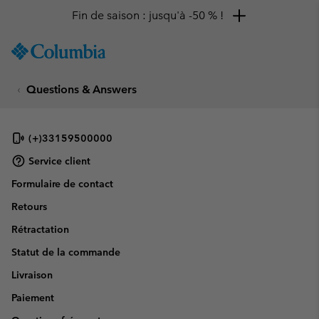
Fin de saison : jusqu'à -50 % !
SKIP
Columbia
TO
Sportswear
CONTENT
Questions & Answers
SKIP
TO
MAIN
NAV
(+)33159500000
SKIP
Service client
TO
Formulaire de contact
SEARCH
Retours
Rétractation
Statut de la commande
Livraison
Paiement