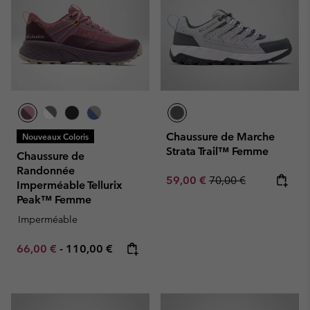
Chaussure de Marche
Nouveaux Coloris
Strata Trail™ Femme
Chaussure de
Randonnée
Sale price:
Regular price:
59,00 €
70,00 €
Imperméable Tellurix
Peak™ Femme
Imperméable
Minimum sale price:
Maximum price:
66,00 €
-
110,00 €