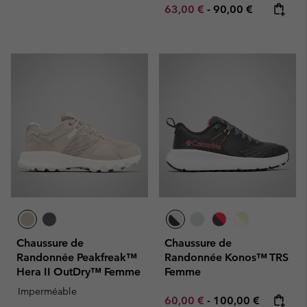
Minimum sale price:
Maximum price:
63,00 €
-
90,00 €
Chaussure de
Chaussure de
Randonnée Peakfreak™
Randonnée Konos™ TRS
Hera II OutDry™ Femme
Femme
Imperméable
Minimum sale price:
Maximum price:
60,00 €
-
100,00 €