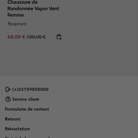
Chaussure de
Randonnée Vapor Vent
Femme
Respirant
Sale price:
Regular price:
60,00 €
100,00 €
(+)33159500000
Service client
Formulaire de contact
Retours
Rétractation