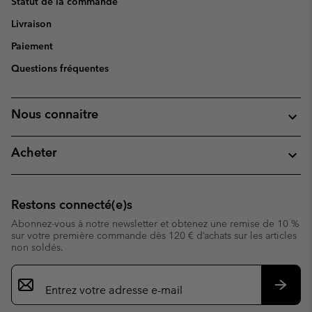
Statut de la commande
Livraison
Paiement
Questions fréquentes
Nous connaitre
Acheter
Restons connecté(e)s
Abonnez-vous à notre newsletter et obtenez une remise de 10 %
sur votre première commande dès 120 € d’achats sur les articles
non soldés.
Inscription
par
e-
S’abo