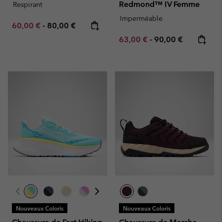
Redmond™ IV Femme
Respirant
Imperméable
Minimum sale price:
Maximum price:
60,00 €
-
80,00 €
Minimum sale price:
Maximum price:
63,00 €
-
90,00 €
Nouveaux Coloris
Nouveaux Coloris