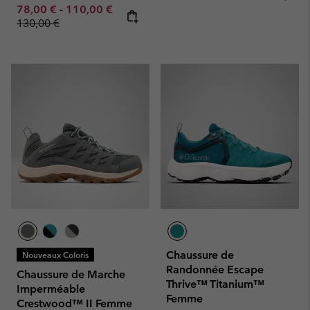
Minimum sale price:
Maximum sale price:
Regular price:
78,00 €
-
110,00 €
130,00 €
Chaussure de
Nouveaux Coloris
Randonnée Escape
Chaussure de Marche
Thrive™ Titanium™
Imperméable
Femme
Crestwood™ II Femme