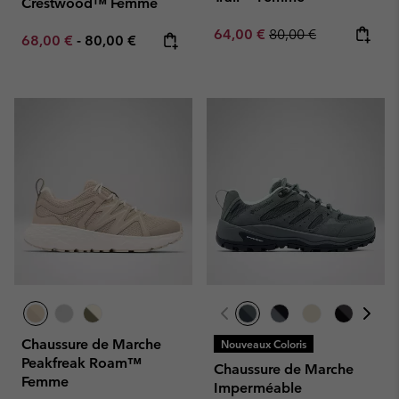
Crestwood™ Femme
Sale price:
Regular price:
64,00 €
80,00 €
Minimum sale price:
Maximum price:
68,00 €
-
80,00 €
Chaussure de Marche
Nouveaux Coloris
Peakfreak Roam™
Chaussure de Marche
Femme
Imperméable