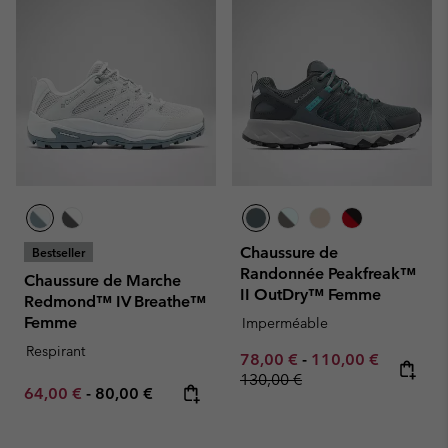
Chaussure de
Bestseller
Randonnée Peakfreak™
Chaussure de Marche
II OutDry™ Femme
Redmond™ IV Breathe™
Femme
Imperméable
Respirant
Minimum sale price:
Maximum sale pric
Regular p
78,00 €
-
110,00 €
130,00 €
Minimum sale price:
Maximum price:
64,00 €
-
80,00 €