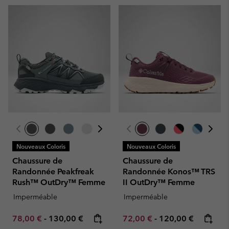
Nouveaux Coloris
Nouveaux Coloris
Chaussure de
Chaussure de
Randonnée Peakfreak
Randonnée Konos™ TRS
Rush™ OutDry™ Femme
II OutDry™ Femme
Imperméable
Imperméable
Minimum sale price:
Maximum price:
Minimum sale price:
Maximum price:
78,00 €
-
130,00 €
72,00 €
-
120,00 €