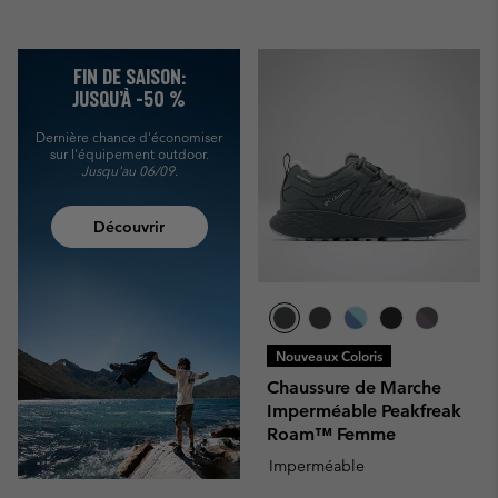
FIN DE SAISON:
JUSQU’À -50 %
Dernière chance d'économiser
sur l'équipement outdoor.
Jusqu'au 06/09.
Découvrir
Nouveaux Coloris
Chaussure de Marche
Imperméable Peakfreak
Roam™ Femme
Imperméable