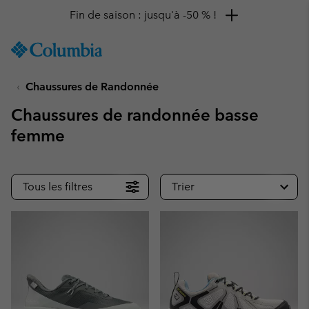
Remise de 10 % à saisir
SKIP
Columbia
TO
Sportswear
CONTENT
Chaussures de Randonnée
SKIP
TO
Chaussures de randonnée basse
MAIN
NAV
femme
SKIP
TO
SEARCH
Tous les filtres
Trier