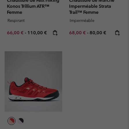
Chaussure de Fast Hiking
Chaussure de Marche
Konos Trillium ATR™
Imperméable Strata
Femme
Trail™ Femme
Respirant
Imperméable
Minimum sale price:
Maximum price:
Minimum sale price:
Maximum price:
66,00 €
-
110,00 €
68,00 €
-
80,00 €