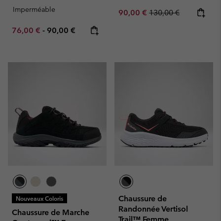
Imperméable
Sale price:
Regular price:
90,00 €
130,00 €
Minimum sale price:
Maximum price:
76,00 €
-
90,00 €
Chaussure de
Nouveaux Coloris
Randonnée Vertisol
Chaussure de Marche
Trail™ Femme