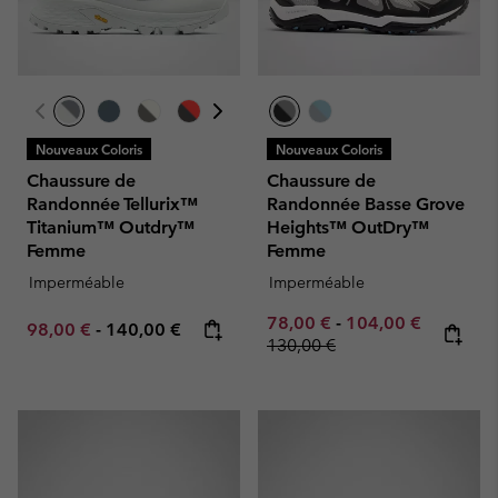
Nouveaux Coloris
Nouveaux Coloris
Chaussure de
Chaussure de
Randonnée Tellurix™
Randonnée Basse Grove
Titanium™ Outdry™
Heights™ OutDry™
Femme
Femme
Imperméable
Imperméable
Minimum sale price:
Maximum sale pric
Regular p
78,00 €
-
104,00 €
Minimum sale price:
Maximum price:
98,00 €
-
140,00 €
130,00 €