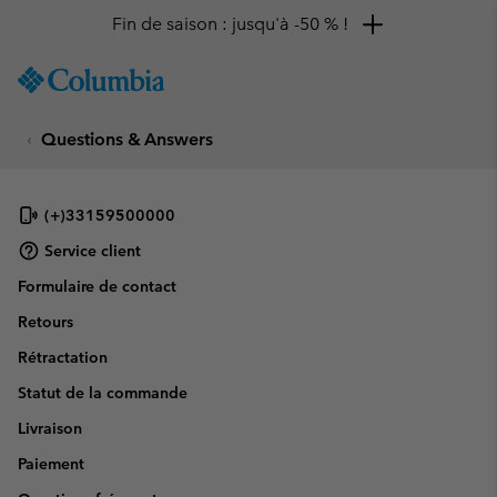
Fin de saison : jusqu'à -50 % !
SKIP
Columbia
TO
Sportswear
CONTENT
Questions & Answers
SKIP
TO
MAIN
NAV
(+)33159500000
SKIP
Service client
TO
Formulaire de contact
SEARCH
Retours
Rétractation
Statut de la commande
Livraison
Paiement