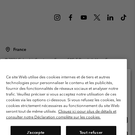
France
©
2026
Columbia Sportswear Europe SAS. 5 Rue de la Haye, Espace
Européen de l'entreprise 67300 Schiltigheim, France. Tous droits réservés.
Conditions d'utilisation
Conditions Générales de Vente
Ce site Web utilise des cookies internes et de tiers et autres
Garanties Légales
Politique de confidentialité
technologies pour personnaliser le contenu et les publicités,
fournir des fonctionnalités de réseaux sociaux et analyser notre
Veuillez sélectionner votre pays d’expédition et
Conditions d'utilisation - Membres
trafic. Veuillez préciser si vous acceptez notre utilisation de ces
votre langue
cookies via les options ci-dessous. Si vous refusez les cookies, les
Conditions D'utilisation - Contenu généré par l'utilisateur
Impressum
Achats en ligne disponibles
cookies strictement nécessaires au fonctionnement du site Web
Cookies
Public CBCR
seront tout de même utilisés.
Cliquez ici pour plus de détails et
consulter notre Déclaration complète sur les cookies.
Achat
United States
en
Service client: Lun - Sam de 9h à 13h et de 14h à 18h
(+)33159500000
ligne
J’accepte
Tout refuser
Achat
France