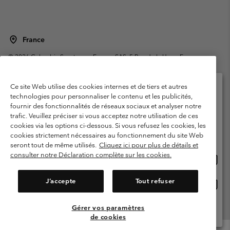
France
©
2026
Columbia Sportswear Europe SAS. 5 Rue de la Haye, Espace
Européen de l'entreprise 67300 Schiltigheim, France. Tous droits réservés.
Conditions d'utilisation
Conditions Générales de Vente
Ce site Web utilise des cookies internes et de tiers et autres
Garanties Légales
Politique de confidentialité
technologies pour personnaliser le contenu et les publicités,
fournir des fonctionnalités de réseaux sociaux et analyser notre
Veuillez sélectionner votre pays d’expédition et
Conditions d'utilisation - Membres
trafic. Veuillez préciser si vous acceptez notre utilisation de ces
votre langue
cookies via les options ci-dessous. Si vous refusez les cookies, les
Conditions D'utilisation - Contenu généré par l'utilisateur
Impressum
Achats en ligne disponibles
cookies strictement nécessaires au fonctionnement du site Web
Cookies
Public CBCR
seront tout de même utilisés.
Cliquez ici pour plus de détails et
consulter notre Déclaration complète sur les cookies.
Achat
United States
en
Service client: Lun - Sam de 9h à 13h et de 14h à 18h
(+)33159500000
ligne
J’accepte
Tout refuser
Achat
France
dispon
en
ligne
Gérer vos paramètres
Voir Tous Les Pays
dispon
de cookies