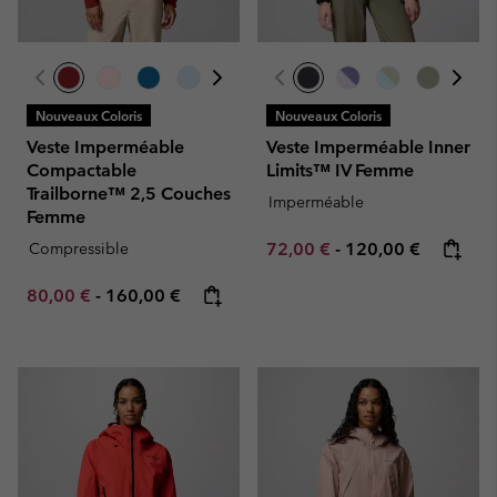
Nouveaux Coloris
Nouveaux Coloris
Veste Imperméable
Veste Imperméable Inner
Compactable
Limits™ IV Femme
Trailborne™ 2,5 Couches
Imperméable
Femme
Minimum sale price:
Maximum price:
Compressible
72,00 €
-
120,00 €
Minimum sale price:
Maximum price:
80,00 €
-
160,00 €