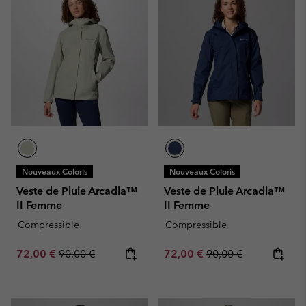
Nouveaux Coloris
Nouveaux Coloris
Veste de Pluie Arcadia™
Veste de Pluie Arcadia™
II Femme
II Femme
Compressible
Compressible
Sale price:
Regular price:
Sale price:
Regular price:
72,00 €
90,00 €
72,00 €
90,00 €