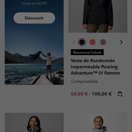
Jusqu'au 06/09.
Découvrir
Nouveaux Coloris
Veste de Randonnée
Imperméable Pouring
Adventure™ III Femme
Compressible
Minimum sale price:
Maximum price:
50,00 €
-
100,00 €