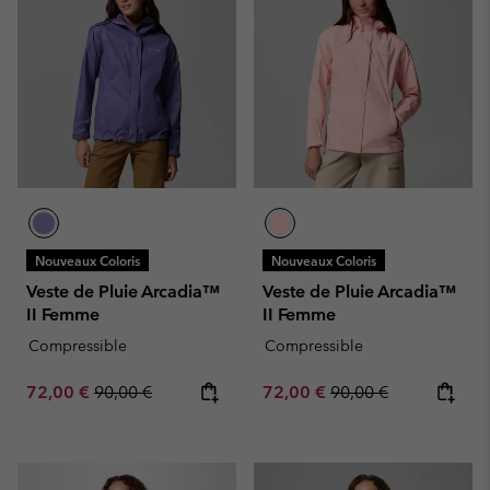
Nouveaux Coloris
Nouveaux Coloris
Veste de Pluie Arcadia™
Veste de Pluie Arcadia™
II Femme
II Femme
Compressible
Compressible
Sale price:
Regular price:
Sale price:
Regular price:
72,00 €
90,00 €
72,00 €
90,00 €