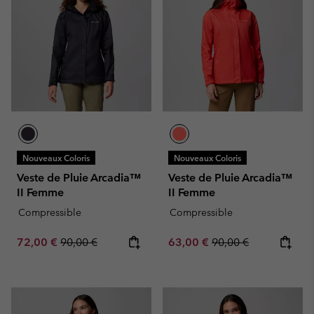
Nouveaux Coloris
Nouveaux Coloris
Veste de Pluie Arcadia™
Veste de Pluie Arcadia™
II Femme
II Femme
Compressible
Compressible
Sale price:
Regular price:
Sale price:
Regular price:
72,00 €
90,00 €
63,00 €
90,00 €