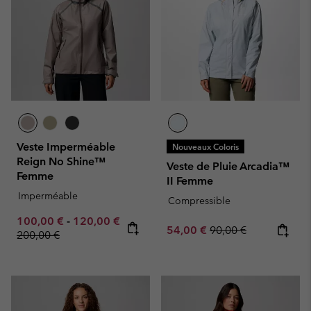
Veste Imperméable
Nouveaux Coloris
Reign No Shine™
Veste de Pluie Arcadia™
Femme
II Femme
Imperméable
Compressible
Minimum sale price:
Maximum sale price:
100,00 €
-
120,00 €
Sale price:
Regular price:
54,00 €
90,00 €
Regular price:
200,00 €