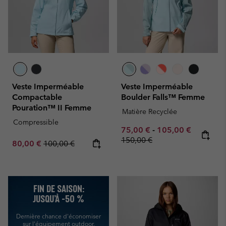
Veste Imperméable
Veste Imperméable
Compactable
Boulder Falls™ Femme
Pouration™ II Femme
Matière Recyclée
Compressible
Minimum sale price:
Maximum sale pric
Regular p
75,00 €
-
105,00 €
150,00 €
Sale price:
Regular price:
80,00 €
100,00 €
FIN DE SAISON:
JUSQU’À -50 %
Dernière chance d'économiser
sur l'équipement outdoor.