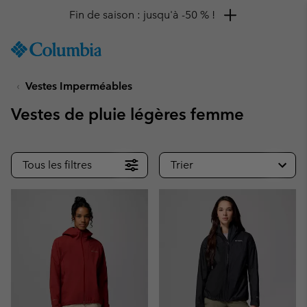
Remise de 10 % à saisir
SKIP
Columbia
TO
Sportswear
CONTENT
Vestes Imperméables
SKIP
TO
Vestes de pluie légères femme
MAIN
NAV
SKIP
Tous les filtres
Trier
TO
SEARCH