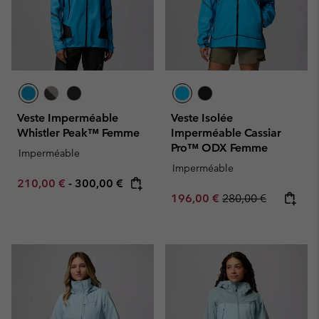
Veste Imperméable
Veste Isolée
Whistler Peak™ Femme
Imperméable Cassiar
Pro™ ODX Femme
Imperméable
Imperméable
Minimum sale price:
Maximum price:
210,00 €
-
300,00 €
Sale price:
Regular price:
196,00 €
280,00 €