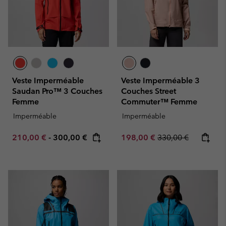
Veste Imperméable
Veste Imperméable 3
Saudan Pro™ 3 Couches
Couches Street
Femme
Commuter™ Femme
Imperméable
Imperméable
Minimum sale price:
Maximum price:
Sale price:
Regular price:
210,00 €
-
300,00 €
198,00 €
330,00 €