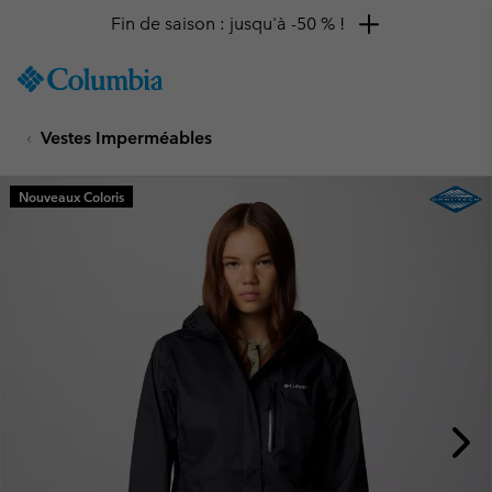
Fin de saison : jusqu'à -50 % !
SKIP
Columbia
TO
Sportswear
CONTENT
Vestes Imperméables
SKIP
TO
MAIN
Nouveaux Coloris
NAV
SKIP
TO
SEARCH