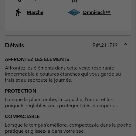
Marche
Omni-Tech™
Détails
Réf.
2117191
Expan
or
AFFRONTEZ LES ÉLÉMENTS
collap
Affrontez les éléments dans cette veste respirante
sectio
imperméable à coutures étanches qui vous garde au
frais et au sec toute la journée.
PROTECTION
Lorsque la pluie tombe, la capuche, l’ourlet et les
poignets réglables vous protègent des intempéries.
COMPACTABLE
Lorsque le temps s’améliore, compactez-la dans la poche
pratique et glissez-la dans votre sac.