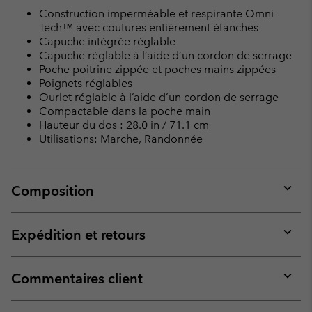
Construction imperméable et respirante Omni-
Tech™ avec coutures entièrement étanches
Capuche intégrée réglable
Capuche réglable à l’aide d’un cordon de serrage
Poche poitrine zippée et poches mains zippées
Poignets réglables
Ourlet réglable à l’aide d’un cordon de serrage
Compactable dans la poche main
Hauteur du dos : 28.0 in / 71.1 cm
Utilisations: Marche, Randonnée
Composition
Expan
or
collap
Expédition et retours
sectio
Expan
or
collap
Commentaires client
sectio
Expan
or