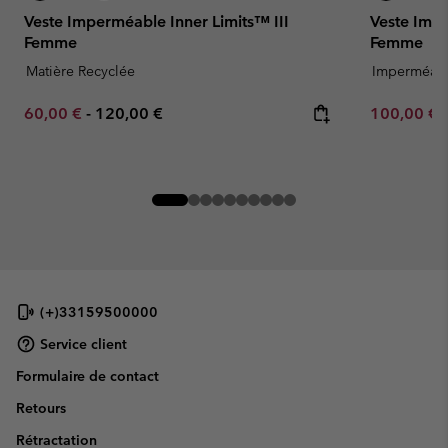
Veste Imperméable Inner Limits™ III
Veste Imp
Femme
Femme
Matière Recyclée
Imperméab
Minimum sale price:
Maximum price:
Minimum sa
60,00 €
-
120,00 €
100,00 €
(+)33159500000
Service client
Formulaire de contact
Retours
Rétractation