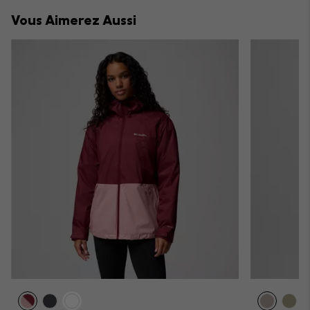
collap
Vous Aimerez Aussi
sectio