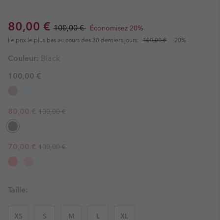
Sale price:
Regular price:
80,00 €
100,00 €
Économisez 20%
Le prix le plus bas au cours des 30 derniers jours:
100,00 €
-20%
Couleur:
Black
100,00 €
Regular price:
Sale price:
80,00 €
100,00 €
Regular price:
Sale price:
70,00 €
100,00 €
Taille:
XS
S
M
L
XL