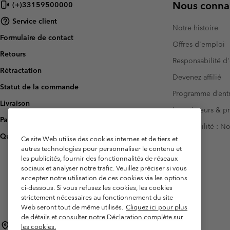
Nous connai
(+)33159500000
Omni-MAX™
Amaze™
Polaires
Polaires
Service client
Omni-MAX™
Notre histoire
Formulaire de contact
Polaires Techniques
Polaires Techniques
Offres d'emploi
Retours
Polaires Sherpa
Polaires Sherpa
Responsabilité d'
Rétractation
Polaires Casual
Polaires Casual
Devenez affilié
Statut de la commande
Polaires sans manche
Polaires sans manche
Programme d’entr
Livraison
Investisseurs & p
Paiement
Accessibilité : 
Questions fréquentes
Ce site Web utilise des cookies internes et de tiers et
autres technologies pour personnaliser le contenu et
les publicités, fournir des fonctionnalités de réseaux
sociaux et analyser notre trafic. Veuillez préciser si vous
acceptez notre utilisation de ces cookies via les options
ci-dessous. Si vous refusez les cookies, les cookies
strictement nécessaires au fonctionnement du site
Web seront tout de même utilisés.
Cliquez ici pour plus
de détails et consulter notre Déclaration complète sur
France
les cookies.