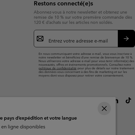
ours de cou
ours de cou
Restons connecté(e)s
Guide Des Articles Imperméables
Guide Des Articles Imperméables
i & d'hiver
i & d'Hiver
Abonnez-vous à notre newsletter et obtenez une
remise de 10 % sur votre première commande dès
120 € d’achats sur les articles non soldés.
 grandes tailles
articles femme
Inscription
par
articles homme
e-
S’a
mail
En nous communiquant votre adresse e-mail, vous vous inscrivez à
notre newsletter et bénéficiez d’une remise de bienvenue de 10 %.
Nous utiliserons votre adresse e-mail pour vous tenir informé(e) des
nouveautés, offres et événements promotionnels. Consultez notre
politique de confidentialité
pour plus de détails sur notre traitement
des données vous concernant à des fins de marketing et sur les
moyens dont vous disposez pour retirer votre consentement.
re pays d’expédition et votre langue
en ligne disponibles