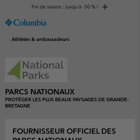
Remise de 10 % à saisir
SKIP
Columbia
TO
Sportswear
CONTENT
Athlètes & ambassadeurs
SKIP
TO
MAIN
NAV
SKIP
TO
SEARCH
PARCS NATIONAUX
PROTÉGER LES PLUS BEAUX PAYSAGES DE GRANDE-
BRETAGNE
FOURNISSEUR OFFICIEL DES