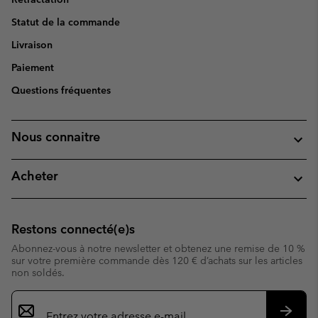
Statut de la commande
Livraison
Paiement
Questions fréquentes
Nous connaitre
Acheter
Restons connecté(e)s
Abonnez-vous à notre newsletter et obtenez une remise de 10 %
sur votre première commande dès 120 € d’achats sur les articles
non soldés.
Inscription
par