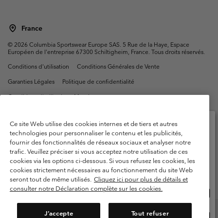
France
©
2026
Columbia Sportswear Europe SAS. 5 Rue de la Haye, Espace
Européen de l'entreprise 67300 Schiltigheim, France. Tous droits réservés.
Conditions d'utilisation
Conditions Générales de Vente
Garanties Légales
Politique de confidentialité
Conditions d'utilisation - Membres
Conditions D'utilisation - Contenu généré par l'utilisateur
Impressum
Ce site Web utilise des cookies internes et de tiers et autres
Cookies
Public CBCR
technologies pour personnaliser le contenu et les publicités,
fournir des fonctionnalités de réseaux sociaux et analyser notre
Veuillez sélectionner votre pays d’expédition et
Service client: Lun - Sam de 9h à 13h et de 14h à 18h
trafic. Veuillez préciser si vous acceptez notre utilisation de ces
votre langue
(+)33159500000
cookies via les options ci-dessous. Si vous refusez les cookies, les
Achats en ligne disponibles
cookies strictement nécessaires au fonctionnement du site Web
seront tout de même utilisés.
Cliquez ici pour plus de détails et
consulter notre Déclaration complète sur les cookies.
Acha
United States
en
ligne
J’accepte
Tout refuser
Acha
France