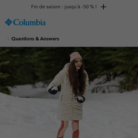
Fin de saison : jusqu'à -50 % !
SKIP
Columbia
TO
Sportswear
CONTENT
Questions & Answers
SKIP
TO
MAIN
NAV
SKIP
TO
SEARCH