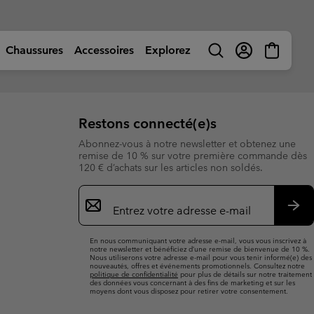
Chaussures
Accessoires
Explorez
Rechercher
Connexion
Mini
Cart
es
es
es
par activité
Naviguer par activité
Naviguer par activité
Naviguer par activité
Naviguer par activité
 de Randonnée
 de Randonnée
Junior (pointures 32-
Junior (pointures 32-
née
🥾 Randonnée
🥾 Randonnée
🥾 Randonnée
🥾 Randonnée
Restons connecté(e)s
Chaussures d'été
Chaussures d'été
s Urbaines
☀ Activités d'été
☀ Activités d'été
☀ Activités d'été
🚶🏼‍♂️ Marche
Abonnez-vous à notre newsletter et obtenez une
Enfant (pointures 25-
Enfant (pointures 25-
remise de 10 % sur votre première commande dès
 imperméables
 imperméables
 d'été
🏙 Aventures Urbaines
🏙 Aventures Urbaines
🏙 Aventures Urbaines
🏃🏼‍♂️ Trail-Running
120 € d’achats sur les articles non soldés.
 Casual
 Casual
ow
🏃🏼‍♂️ Trail Running
🏃🏼‍♀️ Trail Running
⛷ Ski & Snow
🏃🏼‍♀️ Fast Hiking
 Garçon (pointures
 Garçon (pointures
 propos de Columbia
Columbia UNLOCK -
Inscription
de Trail
de Trail
🐟 Fishing
🐟 Pêche
❄ Hiver & Neige
Programme d'adhésion
par
otre histoire
Guide d'Achat
esponsabilité d'entreprise
e-
S’a
ille (pointures 25-
ille (pointures 25-
rméables, Neige,
rméables, Neige,
⛷ Ski & Snow
⛷ Ski & Snow
quipement de pêche haute
Équipement le plus apprécié
mail
Guide d'Achat
Trouvez vos chaussures
erformance
En nous communiquant votre adresse e-mail, vous vous inscrivez à
Articles incontournables.
notre newsletter et bénéficiez d’une remise de bienvenue de 10 %.
erformance fiable sur l'eau
Approuvés par vous, encore
Guide d'Achat
Guide d'Achat
Nous utiliserons votre adresse e-mail pour vous tenir informé(e) des
Trouvez votre veste garçon
Trouvez vos chaussures
t au bord de l'eau.
et encore.
rticles enfant
s chaussures
nouveautés, offres et événements promotionnels. Consultez notre
res
res
politique de confidentialité
pour plus de détails sur notre traitement
Trouvez vos chaussures
Trouvez vos chaussures
des données vous concernant à des fins de marketing et sur les
moyens dont vous disposez pour retirer votre consentement.
, Bobs & Chapeaux
, Bobs & Chapeaux
Trouvez la veste parfaite
Trouvez la veste parfaite