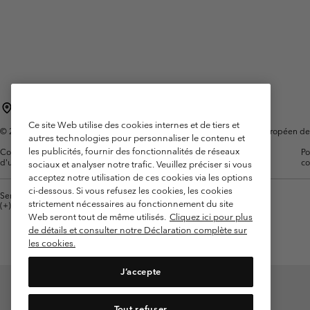
Omni-MAX™
Amaze™
Polaires
Polaires
Omni-MAX™
Polaires Techniques
Polaires Techniques
Polaires Sherpa
Polaires Sherpa
Polaires Casual
Polaires Casual
France
Polaires sans manche
Polaires sans manche
Ce site Web utilise des cookies internes et de tiers et
©
2026
Columbia Sportswear Europe SAS. 5 Rue de la Haye, Espace Européen de l'e
autres technologies pour personnaliser le contenu et
les publicités, fournir des fonctionnalités de réseaux
Conditions
Conditions Générales de
Garanties
Po
d'utilisation
Vente
Légales
co
sociaux et analyser notre trafic. Veuillez préciser si vous
acceptez notre utilisation de ces cookies via les options
ci-dessous. Si vous refusez les cookies, les cookies
Service client: Lun - Sam de 9h à 13h et de 14h à 18h
strictement nécessaires au fonctionnement du site
(+)33159500000
Web seront tout de même utilisés.
Cliquez ici pour plus
de détails et consulter notre Déclaration complète sur
les cookies.
J’accepte
Tout refuser