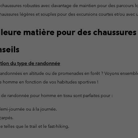
Bonnets & T
Bonnets & T
chaussures robustes avec davantage de maintien pour des parcours lo
Pantalons Casual
Leggings
Polaires
Gants de Sk
Gants de Sk
haussures légères et souples pour des excursions courtes et/ou avec 
Shorts Casual
Pantalons Casual
Pantalons de Ski
Shorts Casual
Vêtements
Tous les 
illeure matière pour des chaussure
Jupes-Shorts & Robes
Couches de base &
Tous les 
Pantalons de Ski
seils
chaussettes
s
s
Sous-Vêtements Techniques
Couches de base &
nction du type de randonnée
chaussettes
Chaussettes
randonnées en altitude ou de promenades en forêt ? Voyons ensemble 
Sous-vêtements
Sous-Vêtements Techniques
 homme en fonction de vos habitudes sportives !
Chaussettes
s de randonnée pour homme en tissu sont parfaites pour :
demi-journée ou à la journée.
scarpés.
 telles que le trail et le fast-hiking.