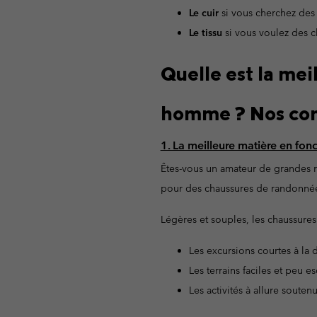
Le cuir
si vous cherchez des 
Omni-MAX™
Amaze™
Polaires
Polaires
Le tissu
si vous voulez des c
Omni-MAX™
Polaires Techniques
Polaires Techniques
Quelle est la me
Polaires Sherpa
Polaires Sherpa
Polaires Casual
Polaires Casual
homme ? Nos con
Polaires sans manche
Polaires sans manche
1. La meilleure matière en fo
Êtes-vous un amateur de grandes 
pour des chaussures de randonnée
Légères et souples, les chaussure
Les excursions courtes à la 
Les terrains faciles et peu e
Les activités à allure soutenue