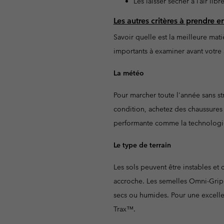
Les laisser sécher à l’air li
Les autres critères à prendre
Savoir quelle est la meilleure mat
importants à examiner avant votre
La météo
Pour marcher toute l'année sans st
condition, achetez des chaussures
performante comme la technologi
Le type de terrain
Les sols peuvent être instables et
accroche. Les semelles Omni-Grip™
secs ou humides. Pour une excellen
Trax™.