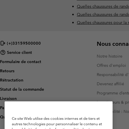
Quelles chaussures de rando
Quelles chaussures de rand
Quelles chaussures pour la
Nous connai
(+)33159500000
Service client
Notre histoire
Formulaire de contact
Offres d'emploi
Retours
Responsabilité d'
Rétractation
Devenez affilié
Statut de la commande
Programme d’entr
Livraison
Investisseurs & p
Paiement
Accessibilité : 
Questions fréquentes
Ce site Web utilise des cookies internes et de tiers et
autres technologies pour personnaliser le contenu et