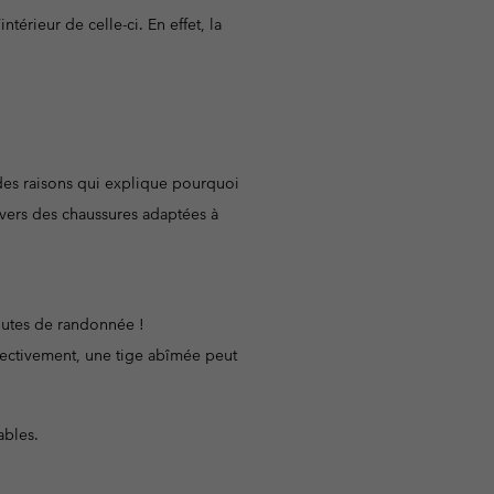
rieur de celle-ci. En effet, la
 des raisons qui explique pourquoi
s vers des chaussures adaptées à
routes de randonnée !
ffectivement, une tige abîmée peut
ables.