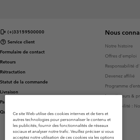
Nous connai
(+)33159500000
Service client
Notre histoire
Formulaire de contact
Offres d'emploi
Retours
Responsabilité d'
Rétractation
Devenez affilié
Statut de la commande
Programme d’entr
Livraison
Investisseurs & p
Paiement
Accessibilité : 
Questions fréquentes
Ce site Web utilise des cookies internes et de tiers et
autres technologies pour personnaliser le contenu et
les publicités, fournir des fonctionnalités de réseaux
sociaux et analyser notre trafic. Veuillez préciser si vous
acceptez notre utilisation de ces cookies via les options