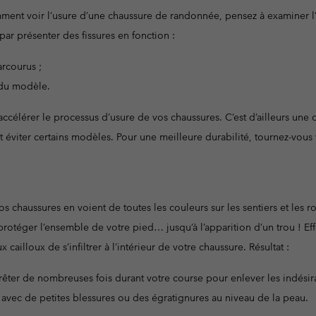
t voir l’usure d’une chaussure de randonnée, pensez à examiner l’inté
 par présenter des fissures en fonction :
rcourus ;
 du modèle.
ccélérer le processus d’usure de vos chaussures. C’est d’ailleurs une
nt éviter certains modèles. Pour une meilleure durabilité, tournez-vou
.
os chaussures en voient de toutes les couleurs sur les sentiers et les 
protéger l’ensemble de votre pied… jusqu’à l’apparition d’un trou ! E
 cailloux de s’infiltrer à l’intérieur de votre chaussure. Résultat :
rêter de nombreuses fois durant votre course pour enlever les indésir
avec de petites blessures ou des égratignures au niveau de la peau.