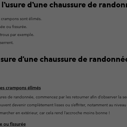
 l’usure d’une chaussure de randon
Bonnets & T
Bonnets & T
Pantalons Casual
Leggings
Polaires
Gants de Sk
Gants de Sk
Shorts Casual
Pantalons Casual
s crampons sont élimés.
Pantalons de Ski
Shorts Casual
Vêtements
Tous les 
sée ou fissurée.
Jupes-Shorts & Robes
 trous par exemple.
Couches de base &
Tous les 
Pantalons de Ski
serrent.
chaussettes
s
s
Sous-Vêtements Techniques
Couches de base &
sure d'une chaussure de randonnée
chaussettes
Chaussettes
Sous-vêtements
Sous-Vêtements Techniques
Chaussettes
des crampons élimés
sures de randonnée, commencez par les retourner afin d’observer la se
euvent devenir complètement lisses ou s’effriter, notamment au niveau
marcher en extérieur, car cela rend l’accroche moins bonne !
e ou fissurée