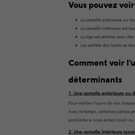
Vous pouvez voir
Omni-MAX™
Amaze™
Polaires
Polaires
Omni-MAX™
La semelle extérieure ou le
Polaires Techniques
Polaires Techniques
La semelle intérieure est tas
Polaires Sherpa
Polaires Sherpa
La tige est abîmée avec des
Polaires Casual
Polaires Casual
Les œillets des lacets se des
Polaires sans manche
Polaires sans manche
Comment voir l'u
déterminants
1. Une semelle extérieure ou 
Pour vérifier l’usure de vos chaus
Avec le temps, certaines parties p
problème si vous aimez courir ou 
2. Une semelle intérieure tassé