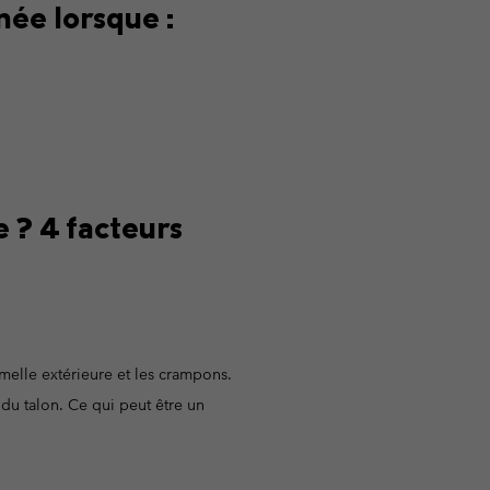
née lorsque :
ours de cou
ours de cou
Guide Des Articles Imperméables
Guide Des Articles Imperméables
i & d'hiver
i & d'Hiver
 grandes tailles
articles femme
articles homme
 ? 4 facteurs
melle extérieure et les crampons.
 du talon. Ce qui peut être un