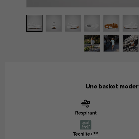
Une basket modern
Respirant
Techlite+™