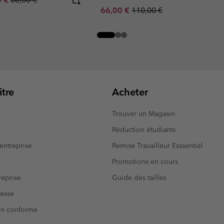
Sale price:
Regular price:
66,00 €
110,00 €
tre
Acheter
Trouver un Magasin
Réduction étudiants
entreprise
Remise Travailleur Esssentiel
Promotions en cours
eprise
Guide des tailles
resse
Non conforme