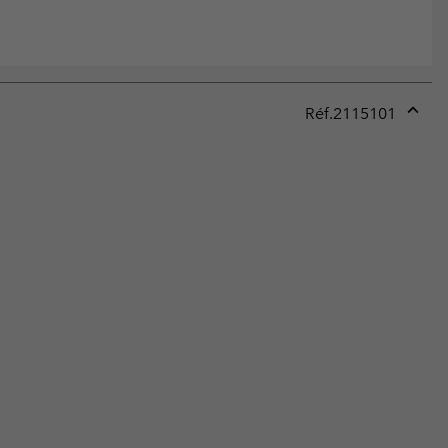
Réf.
2115101
Expan
or
collap
sectio