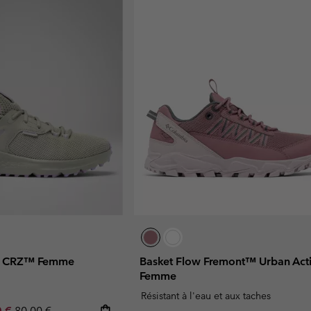
ny CRZ™ Femme
Basket Flow Fremont™ Urban Act
Femme
Résistant à l'eau et aux taches
rice:
um sale price:
Regular price:
0 €
80,00 €