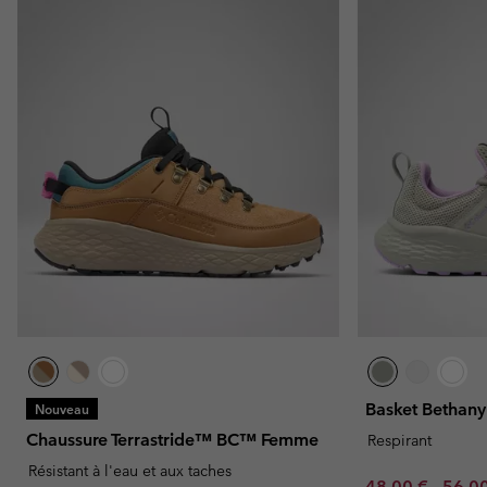
Basket Betha
Nouveau
Chaussure Terrastride™ BC™ Femme
Respirant
Résistant à l'eau et aux taches
Minimum sale p
Maxim
48,00 €
-
56,0