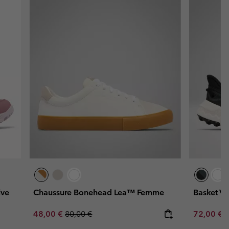
ive
Chaussure Bonehead Lea™ Femme
Basket V
Sale price:
Regular price:
Sale price
R
48,00 €
80,00 €
72,00 €
9