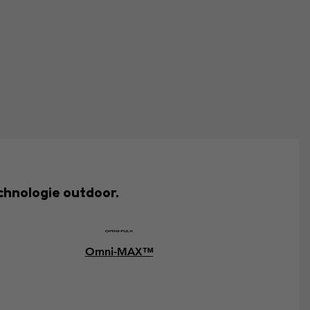
chnologie outdoor.
Omni-MAX™