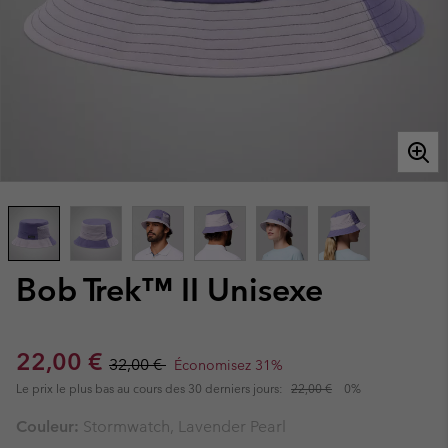
Bob Trek™ II Unisexe
Sale price:
Regular price:
22,00 €
32,00 €
Économisez 31%
Le prix le plus bas au cours des 30 derniers jours:
22,00 €
0%
Couleur:
Stormwatch, Lavender Pearl