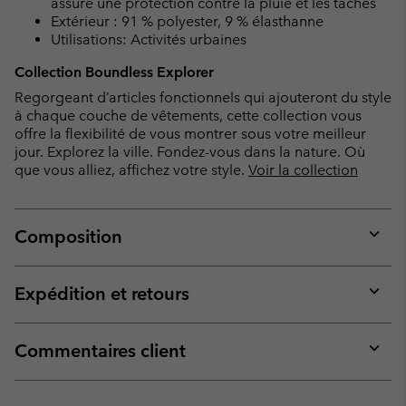
assure une protection contre la pluie et les taches
Extérieur : 91 % polyester, 9 % élasthanne
Utilisations: Activités urbaines
Collection Boundless Explorer
Regorgeant d’articles fonctionnels qui ajouteront du style
à chaque couche de vêtements, cette collection vous
offre la flexibilité de vous montrer sous votre meilleur
jour. Explorez la ville. Fondez-vous dans la nature. Où
que vous alliez, affichez votre style.
Voir la collection
Composition
Expan
or
collap
Expédition et retours
sectio
Expan
or
collap
Commentaires client
sectio
Expan
or
collap