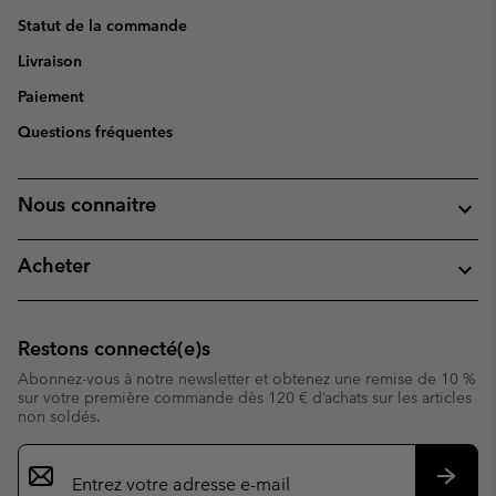
Statut de la commande
Livraison
Paiement
Questions fréquentes
Nous connaitre
Acheter
Restons connecté(e)s
Abonnez-vous à notre newsletter et obtenez une remise de 10 %
sur votre première commande dès 120 € d’achats sur les articles
non soldés.
Inscription
par