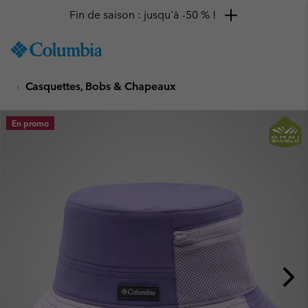
Fin de saison : jusqu'à -50 % !
SKIP
Columbia
TO
Sportswear
CONTENT
Casquettes, Bobs & Chapeaux
SKIP
TO
MAIN
En promo
NAV
SKIP
TO
SEARCH