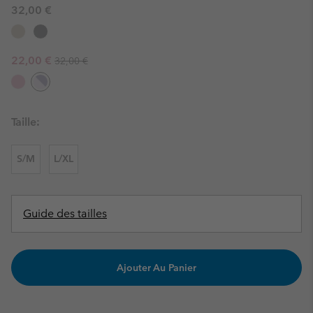
32,00 €
Regular price:
Sale price:
22,00 €
32,00 €
Taille:
S/M
L/XL
Guide des tailles
Ajouter Au Panier