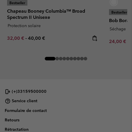
Bestseller
Chapeau Booney Columbia™ Broad
Bestseller
Spectrum II Unisexe
Bob Bora 
Protection solaire
Séchage ra
Minimum sale price:
Maximum price:
32,00 €
-
40,00 €
Minimum sa
24,00 €
-
(+)33159500000
Service client
Formulaire de contact
Retours
Rétractation