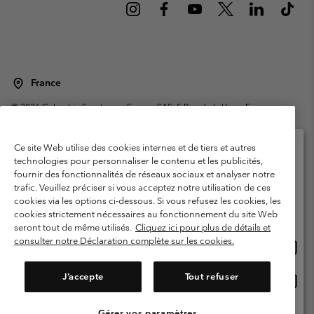
France
©
2026
Columbia Sportswear Europe SAS. 5 Rue de la Haye, Espace
Européen de l'entreprise 67300 Schiltigheim, France. Tous droits réservés.
Conditions d'utilisation
Conditions Générales de Vente
Ce site Web utilise des cookies internes et de tiers et autres
Garanties Légales
Politique de confidentialité
technologies pour personnaliser le contenu et les publicités,
fournir des fonctionnalités de réseaux sociaux et analyser notre
Veuillez sélectionner votre pays d’expédition et
Conditions d'utilisation - Membres
trafic. Veuillez préciser si vous acceptez notre utilisation de ces
votre langue
cookies via les options ci-dessous. Si vous refusez les cookies, les
Conditions D'utilisation - Contenu généré par l'utilisateur
Impressum
Achats en ligne disponibles
cookies strictement nécessaires au fonctionnement du site Web
Cookies
Public CBCR
seront tout de même utilisés.
Cliquez ici pour plus de détails et
consulter notre Déclaration complète sur les cookies.
Achat
United States
en
Service client: Lun - Sam de 9h à 13h et de 14h à 18h
(+)33159500000
ligne
J’accepte
Tout refuser
Achat
France
dispon
en
ligne
Gérer vos paramètres