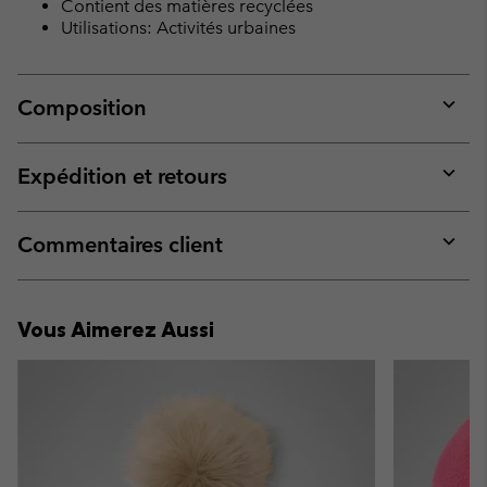
Contient des matières recyclées
Utilisations: Activités urbaines
Composition
Expan
or
collap
Expédition et retours
sectio
Expan
or
collap
Commentaires client
sectio
Expan
or
collap
Vous Aimerez Aussi
sectio