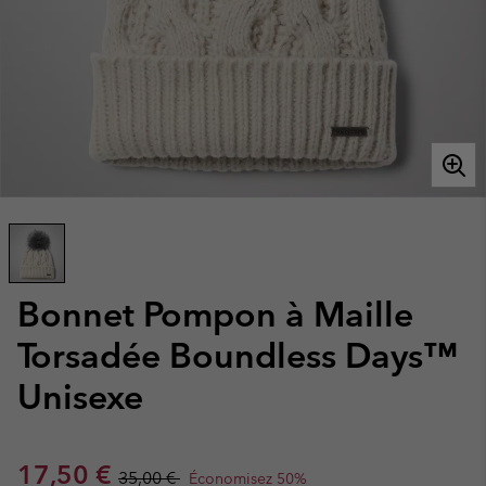
Bonnet Pompon à Maille
Torsadée Boundless Days™
Unisexe
Sale price:
Regular price:
17,50 €
35,00 €
Économisez 50%