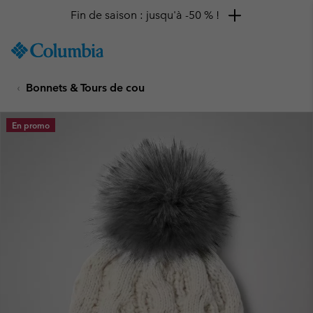
Fin de saison : jusqu'à -50 % !
SKIP
Columbia
TO
Sportswear
CONTENT
Bonnets & Tours de cou
SKIP
TO
MAIN
En promo
NAV
SKIP
TO
SEARCH