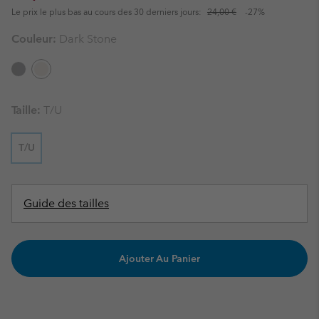
Le prix le plus bas au cours des 30 derniers jours:
24,00 €
-27%
Couleur:
Dark Stone
Taille:
T/U
T/U
Guide des tailles
Ajouter Au Panier