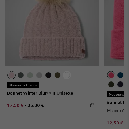
Nouveaux Coloris
Bonnet Winter Blur™ II Unisexe
Nouveaux Co
Bonnet Épa
Minimum sale price:
Maximum price:
17,50 €
-
35,00 €
Matière épa
Minimum sa
12,50 €
-