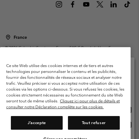
France
©
2026
Columbia Sportswear Europe SAS. 5 Rue de la Haye, Espace
Européen de l'entreprise 67300 Schiltigheim, France. Tous droits réservés.
Conditions d'utilisation
Conditions Générales de Vente
Ce site Web utilise des cookies internes et de tiers et autres
Garanties Légales
Politique de confidentialité
technologies pour personnaliser le contenu et les publicités,
fournir des fonctionnalités de réseaux sociaux et analyser notre
Veuillez sélectionner votre pays d’expédition et
Conditions d'utilisation - Membres
trafic. Veuillez préciser si vous acceptez notre utilisation de ces
votre langue
cookies via les options ci-dessous. Si vous refusez les cookies, les
Conditions D'utilisation - Contenu généré par l'utilisateur
Impressum
Achats en ligne disponibles
cookies strictement nécessaires au fonctionnement du site Web
Cookies
Public CBCR
seront tout de même utilisés.
Cliquez ici pour plus de détails et
consulter notre Déclaration complète sur les cookies.
Achat
United States
en
Service client: Lun - Sam de 9h à 13h et de 14h à 18h
(+)33159500000
ligne
J’accepte
Tout refuser
Achat
France
dispon
en
ligne
Gérer vos paramètres