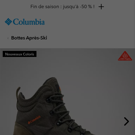
Fin de saison : jusqu'à -50 % !
SKIP
Columbia
TO
Sportswear
CONTENT
Bottes Après-Ski
SKIP
TO
MAIN
Nouveaux Coloris
NAV
SKIP
TO
SEARCH