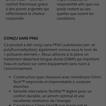
confort thermique grâce
respirabilité afin que vos
à des points argentés qui
pieds restent au sec
réfléchissent la chaleur
quelles que soient les
corporelle.
conditions.
CONÇU SANS PFAS
Ce produit a été conçu sans PFAS (substances per- et
polyfluoroalkylées), également connus sous le nom de
« polluants éternels ». Nous utilisons à la place un
traitement déperlant longue durée (DWR) qui maintient
l’eau en surface sur votre équipement sans nuire à
l'environnement.
Construction type chausson avec membrane Omni-
Tech™ respirante et imperméable à coutures
étanches
Semelle intercalaire Techlite™ légère pour un
confort durable, un amorti optimal et une
excellente restitution de l’énergie
Caoutchouc Omni-Grip™ non marquant et