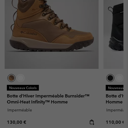
Nouveaux Coloris
Nouveaux Co
Botte d’Hiver Imperméable Burnsider™
Botte d’H
Omni-Heat Infinity™ Homme
Homme
Imperméable
Imperméab
Regular price:
Regular pr
130,00 €
110,00 €