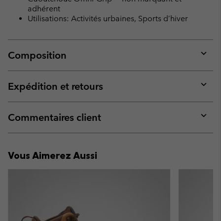
adhérent
Utilisations: Activités urbaines, Sports d’hiver
Composition
Expan
or
collap
Expédition et retours
sectio
Expan
or
collap
Commentaires client
sectio
Expan
or
collap
Vous Aimerez Aussi
sectio