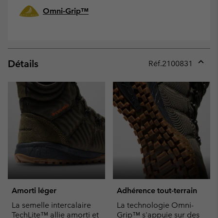
Omni-Grip™
Détails
Réf.
2100831
Expan
or
collap
sectio
Amorti léger
Adhérence tout-terrain
La semelle intercalaire
La technologie Omni-
TechLite™ allie amorti et
Grip™ s'appuie sur des