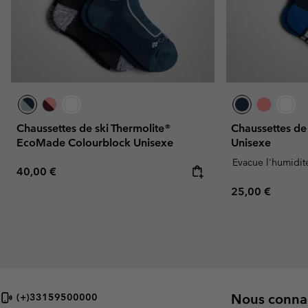
Chaussettes de ski Thermolite®
Chaussettes de 
EcoMade Colourblock Unisexe
Unisexe
Evacue l'humidit
Regular price:
40,00 €
Regular price:
25,00 €
Nous connai
(+)33159500000