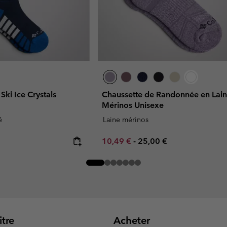
Ski Ice Crystals
Chaussette de Randonnée en Lai
Mérinos Unisexe
é
Laine mérinos
Minimum sale price:
Maximum price:
10,49 €
-
25,00 €
tre
Acheter