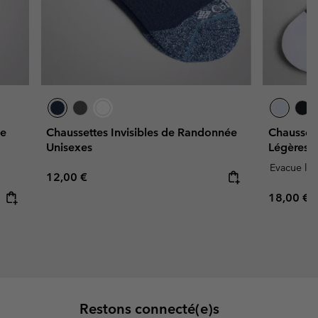
ne
Chaussettes Invisibles de Randonnée
Chaussett
Unisexes
Légères e
Evacue l'h
Regular price:
12,00 €
Regular p
18,00 €
Restons connecté(e)s