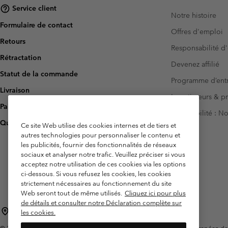
Service client
Notre histoire
Formulaire de contact
Offres d'emploi
Retours
Responsabilité d'
Rétractation
Devenez affilié
Statut de la commande
Programme d’entr
Livraison
Investisseurs & p
Paiement
Accessibilité : 
Questions fréquentes
Ce site Web utilise des cookies internes et de tiers et
autres technologies pour personnaliser le contenu et
les publicités, fournir des fonctionnalités de réseaux
sociaux et analyser notre trafic. Veuillez préciser si vous
acceptez notre utilisation de ces cookies via les options
ci-dessous. Si vous refusez les cookies, les cookies
strictement nécessaires au fonctionnement du site
Web seront tout de même utilisés.
Cliquez ici pour plus
de détails et consulter notre Déclaration complète sur
France
les cookies.
©
2026
Columbia Sportswear Europe SAS. 5 Rue de la Haye, Espace Européen de l'e