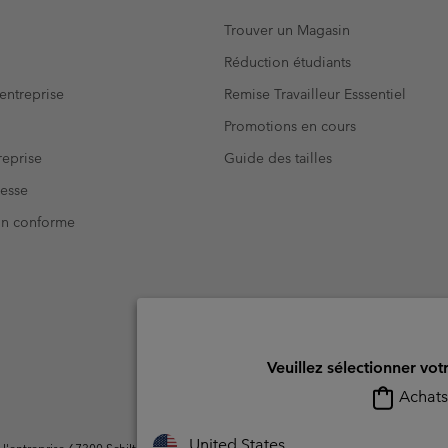
Trouver un Magasin
Réduction étudiants
entreprise
Remise Travailleur Esssentiel
Promotions en cours
eprise
Guide des tailles
resse
Non conforme
Veuillez sélectionner vot
Achats 
United States
ntreprise 67300 Schiltigheim, France. Tous droits réservés.