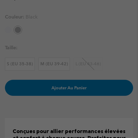
Couleur:
Black
Taille:
S (EU 35-38)
M (EU 39-42)
L (EU 43-46)
Ajouter Au Panier
Conçues pour allier performances élevées
et confort à chaque course. Parfaites pour