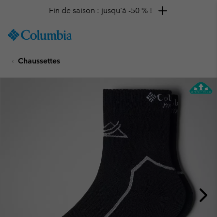
Fin de saison : jusqu'à -50 % !
SKIP
Columbia
TO
Sportswear
CONTENT
Chaussettes
SKIP
TO
MAIN
NAV
SKIP
TO
SEARCH