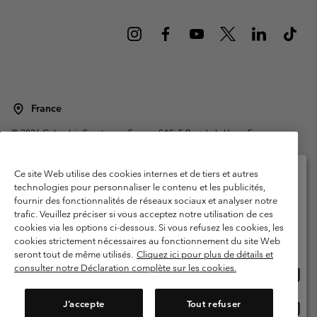
France
©
2026
Columbia Sportswear Europe SAS. 5 Rue de la Haye, Espace
Européen de l'entreprise 67300 Schiltigheim, France. Tous droits réservés.
Conditions d'utilisation
Conditions Générales de Vente
Ce site Web utilise des cookies internes et de tiers et autres
Garanties Légales
Politique de confidentialité
technologies pour personnaliser le contenu et les publicités,
fournir des fonctionnalités de réseaux sociaux et analyser notre
Veuillez sélectionner votre pays d’expédition et
Conditions d'utilisation - Membres
trafic. Veuillez préciser si vous acceptez notre utilisation de ces
votre langue
cookies via les options ci-dessous. Si vous refusez les cookies, les
Conditions D'utilisation - Contenu généré par l'utilisateur
Impressum
Achats en ligne disponibles
cookies strictement nécessaires au fonctionnement du site Web
Cookies
Public CBCR
seront tout de même utilisés.
Cliquez ici pour plus de détails et
consulter notre Déclaration complète sur les cookies.
Achat
United States
en
Service client: Lun - Sam de 9h à 13h et de 14h à 18h
(+)33159500000
ligne
J’accepte
Tout refuser
Achat
France
dispon