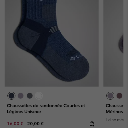
Chaussettes de randonnée Courtes et
Chaussett
Légères Unisexe
Mérinos U
Laine mérin
Minimum sale price:
Maximum price:
16,00 €
-
20,00 €