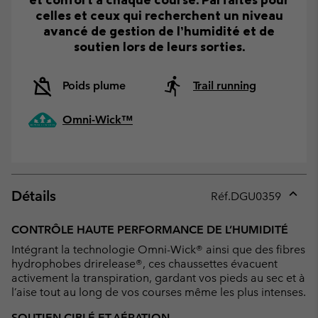
celles et ceux qui recherchent un niveau
avancé de gestion de l’humidité et de
soutien lors de leurs sorties.
Poids plume
Trail running
Omni-Wick™
Détails
Réf.
DGU0359
Expan
or
CONTRÔLE HAUTE PERFORMANCE DE L’HUMIDITÉ
collap
Intégrant la technologie Omni-Wick® ainsi que des fibres
sectio
hydrophobes drirelease®, ces chaussettes évacuent
activement la transpiration, gardant vos pieds au sec et à
l’aise tout au long de vos courses même les plus intenses.
SOUTIEN CIBLÉ ET AÉRATION