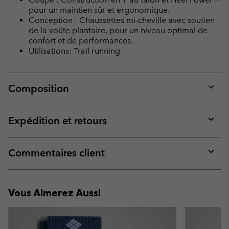
pour un maintien sûr et ergonomique.
Conception : Chaussettes mi-cheville avec soutien
de la voûte plantaire, pour un niveau optimal de
confort et de performances.
Utilisations: Trail running
Composition
Expan
or
collap
Expédition et retours
sectio
Expan
or
collap
Commentaires client
sectio
Expan
or
collap
Vous Aimerez Aussi
sectio