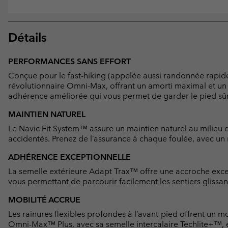
Détails
PERFORMANCES SANS EFFORT
Conçue pour le fast-hiking (appelée aussi randonnée rapide
révolutionnaire Omni-Max, offrant un amorti maximal et un c
adhérence améliorée qui vous permet de garder le pied sûr,
MAINTIEN NATUREL
Le Navic Fit System™ assure un maintien naturel au milieu du
accidentés. Prenez de l’assurance à chaque foulée, avec un 
ADHÉRENCE EXCEPTIONNELLE
La semelle extérieure Adapt Trax™ offre une accroche exc
vous permettant de parcourir facilement les sentiers glissant
MOBILITÉ ACCRUE
Les rainures flexibles profondes à l’avant-pied offrent un 
Omni-Max™ Plus, avec sa semelle intercalaire Techlite+™, en