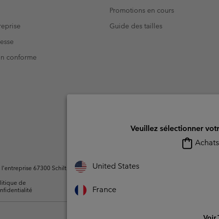
Promotions en cours
eprise
Guide des tailles
resse
Non conforme
Veuillez sélectionner vot
Achats 
United States
ntreprise 67300 Schiltigheim, France. Tous droits réservés.
litique de
Conditions d'utilisation -
Conditions D'util
France
nfidentialité
Membres
l'utilisateur
Voir 