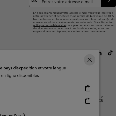
par
e-
S’a
mail
En nous communiquant votre adresse e-mail, vous vous inscrivez à
notre newsletter et bénéficiez d’une remise de bienvenue de 10 %.
Nous utiliserons votre adresse e-mail pour vous tenir informé(e) des
nouveautés, offres et événements promotionnels. Consultez notre
politique de confidentialité
pour plus de détails sur notre traitement
des données vous concernant à des fins de marketing et sur les
moyens dont vous disposez pour retirer votre consentement.
re pays d’expédition et votre langue
en ligne disponibles
Achats
en
isation - Contenu généré par
Impressum
Cookies
Public
ligne
Achats
CBCR
disponibles
en
ligne
Tous Les Pays
disponibles