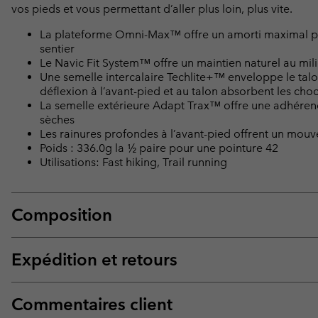
vos pieds et vous permettant d’aller plus loin, plus vite.
La plateforme Omni-Max™ offre un amorti maximal po
sentier
Le Navic Fit System™ offre un maintien naturel au mil
Une semelle intercalaire Techlite+™ enveloppe le talo
déflexion à l’avant-pied et au talon absorbent les chocs
La semelle extérieure Adapt Trax™ offre une adhére
sèches
Les rainures profondes à l’avant-pied offrent un mou
Poids : 336.0g la ½ paire pour une pointure 42
Utilisations: Fast hiking, Trail running
Composition
Expédition et retours
Commentaires client