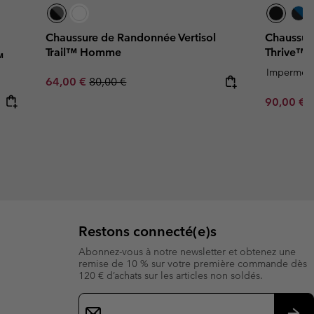
Chaussure de Randonnée Vertisol
Chaussur
Trail™ Homme
Thrive™
™
Imperméa
Sale price:
Regular price:
64,00 €
80,00 €
Minimum s
90,00 €
Restons connecté(e)s
Abonnez-vous à notre newsletter et obtenez une
remise de 10 % sur votre première commande dès
120 € d’achats sur les articles non soldés.
Inscription