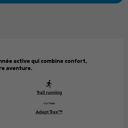
nnée active qui combine confort,
re aventure.
Trail running
Adapt Trax™