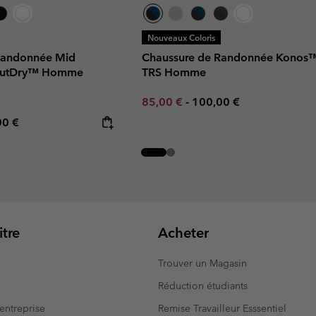
Nouveaux Coloris
Randonnée Mid
Chaussure de Randonnée Konos
OutDry™ Homme
TRS Homme
Minimum sale price:
Maximum price:
85,00 €
-
100,00 €
rice:
mum price:
00 €
tre
Acheter
Trouver un Magasin
Réduction étudiants
entreprise
Remise Travailleur Esssentiel