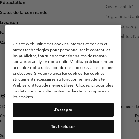
Rétractation
Devenez affilié
Statut de la commande
Programme d’entr
Livraison
Investisseurs & p
Paiement
Accessibilité : 
Questions fréquentes
Ce site Web utilise des cookies internes et de tiers et
autres technologies pour personnaliser le contenu et
les publicités, fournir des fonctionnalités de réseaux
sociaux et analyser notre trafic. Veuillez préciser si vous
acceptez notre utilisation de ces cookies via les options
ci-dessous. Si vous refusez les cookies, les cookies
strictement nécessaires au fonctionnement du site
Web seront tout de même utilisés.
Cliquez ici pour plus
de détails et consulter notre Déclaration complète sur
France
les cookies.
©
2026
Columbia Sportswear Europe SAS. 5 Rue de la Haye, Espace Européen de l'e
J’accepte
Conditions
Conditions Générales de
Garanties
Po
d'utilisation
Vente
Légales
co
Tout refuser
Service client: Lun - Sam de 9h à 13h et de 14h à 18h