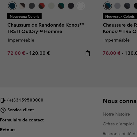
Nouveaux Coloris
Nouveaux Coloris
Chaussure de Randonnée Konos™
Chaussure de 
TRS II OutDry™ Homme
Konos™ TRS 
Imperméable
Imperméable
Minimum sale price:
Maximum price:
Minimum sale p
Maxi
72,00 €
-
120,00 €
78,00 €
-
130,
Nous connai
(+)33159500000
Service client
Notre histoire
Formulaire de contact
Offres d'emploi
Retours
Responsabilité d'