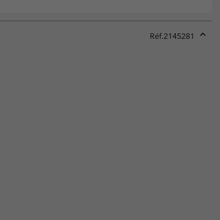
Réf.
2145281
Expan
or
collap
sectio